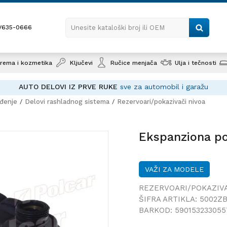
1/635-0666
Unesite kataloški broj ili OEM
rema i kozmetika
Ključevi
Ručice menjača
Ulja i tečnosti
AUTO DELOVI IZ PRVE RUKE
sve za automobil i garažu
ađenje
Delovi rashladnog sistema
Rezervoari/pokazivači nivoa
Ekspan
Ekspanziona p
VAŽI ZA MODELE
REZERVOARI/POKAZIVA
ŠIFRA ARTIKLA:
5002ZB
BARKOD:
590153233055