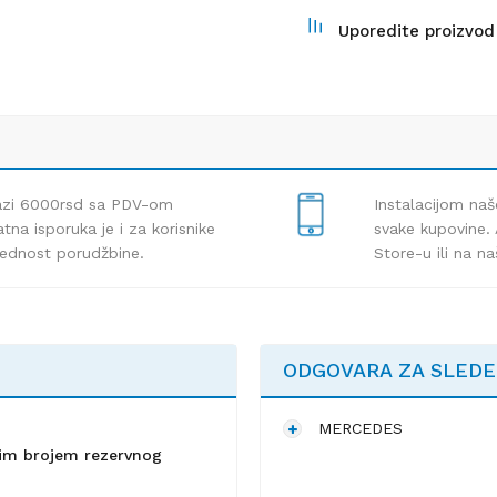
Uporedite proizvod
lazi 6000rsd sa PDV-om
Instalacijom naš
tna isporuka je i za korisnike
svake kupovine. 
rednost porudžbine.
Store-u ili na n
ODGOVARA ZA SLED
MERCEDES
lnim brojem rezervnog