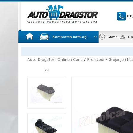
01
Kompletan katalog
Gume
Op
Auto Dragstor | Online i Cena
Proizvodi
Grejanje i hl