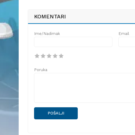
KOMENTARI
Ime/Nadimak
Email
Poruka
POŠALJI