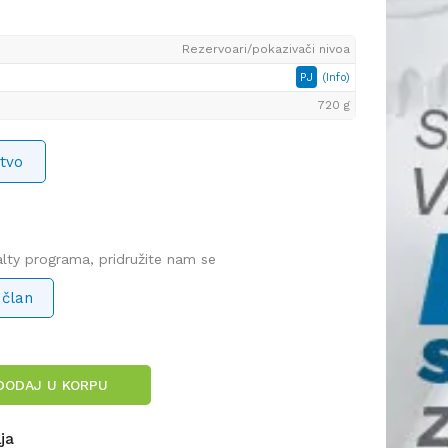
Rezervoari/pokazivači nivoa
PJ
(Info)
720 g
tvo
yalty programa, pridružite nam se
 član
DODAJ U KORPU
lja