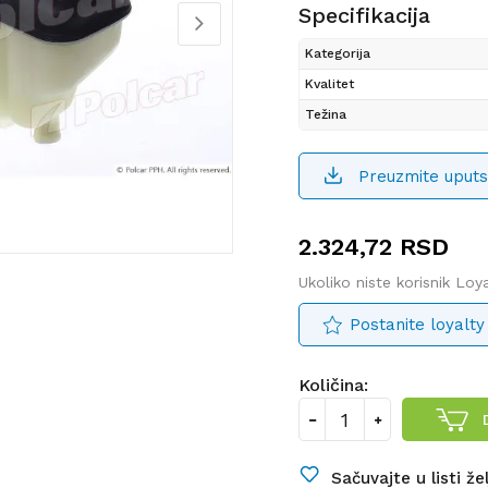
Specifikacija
Kategorija
Kvalitet
Težina
Preuzmite uputs
2.324,72
RSD
Ukoliko niste korisnik Lo
Postanite loyalty
Količina:
Sačuvajte u listi že