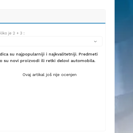
iko je 2 + 3 :
ca su najpopularniji i najkvalitetniji. Predmeti
 su novi proizvodi ili retki delovi automobila.
Ovaj artikal još nije ocenjen