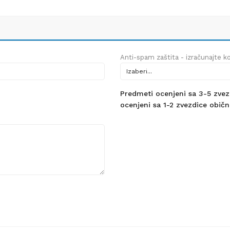
Anti-spam zaštita - izračunajte kol
Predmeti ocenjeni sa 3-5 zvezdi
ocenjeni sa 1-2 zvezdice obično