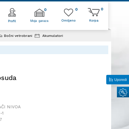
0
0
0
Omiljeno
Korpa
Moja garaza
Profil
Bočni vetrobrani
Akumulatori
ziona posuda
osuda
Uporedi
ČI NIVOA
-1
7