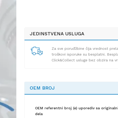
JEDINSTVENA USLUGA
Za sve poruđžbine čija vrednost pre
troškovi isporuke su besplatni. Bespla
Click&Collect usluge bez obzira na v
OEM BROJ
OEM referentni broj (e) uporediv sa origina
dela