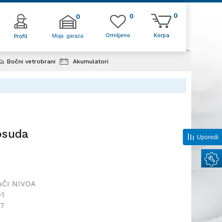
0
0
0
Omiljeno
Korpa
Moja garaza
Profil
Bočni vetrobrani
Akumulatori
ziona posuda
osuda
Uporedi
ČI NIVOA
-1
27