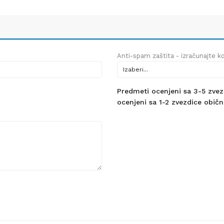
Anti-spam zaštita - izračunajte kol
Predmeti ocenjeni sa 3-5 zvezdi
ocenjeni sa 1-2 zvezdice obično