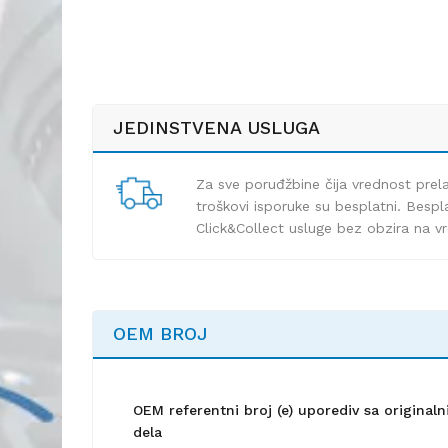
JEDINSTVENA USLUGA
Za sve poruđžbine čija vrednost pre
troškovi isporuke su besplatni. Bespla
Click&Collect usluge bez obzira na v
OEM BROJ
OEM referentni broj (e) uporediv sa origina
dela