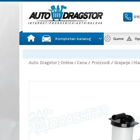
01
Kompletan katalog
Gume
Op
Auto Dragstor | Online i Cena
Proizvodi
Grejanje i hl