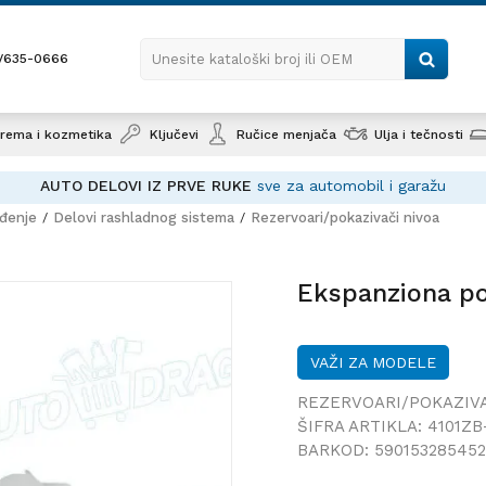
1/635-0666
Unesite kataloški broj ili OEM
rema i kozmetika
Ključevi
Ručice menjača
Ulja i tečnosti
AUTO DELOVI IZ PRVE RUKE
sve za automobil i garažu
ađenje
Delovi rashladnog sistema
Rezervoari/pokazivači nivoa
Ekspan
Ekspanziona p
VAŽI ZA MODELE
REZERVOARI/POKAZIVA
ŠIFRA ARTIKLA:
4101ZB
BARKOD:
59015328545