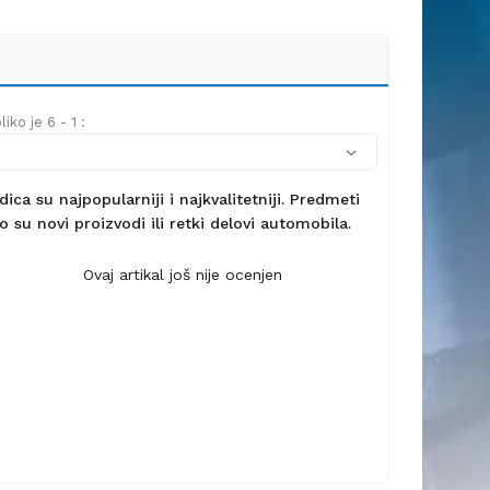
iko je 6 - 1 :
ca su najpopularniji i najkvalitetniji. Predmeti
 su novi proizvodi ili retki delovi automobila.
Ovaj artikal još nije ocenjen