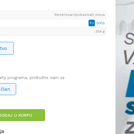
Rezervoari/pokazivači nivoa
PJ
(Info)
354 g
tvo
yalty programa, pridružite nam se
 član
DODAJ U KORPU
lja