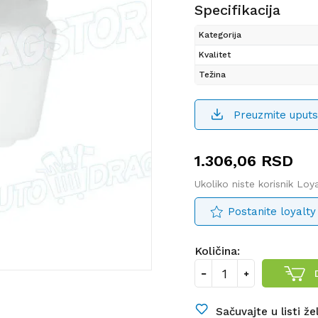
Specifikacija
Kategorija
Kvalitet
Težina
Preuzmite uputs
1.306,06
RSD
Ukoliko niste korisnik Lo
Postanite loyalty
Količina:
Sačuvajte u listi že