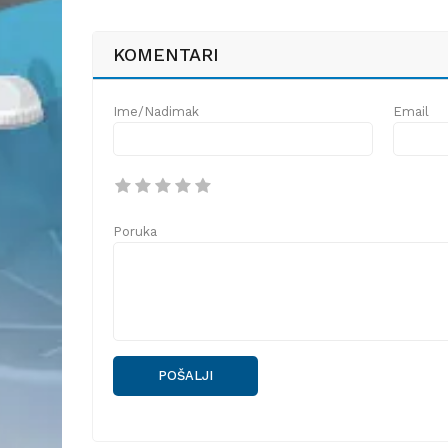
KOMENTARI
Ime/Nadimak
Email
Poruka
POŠALJI