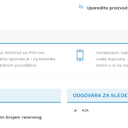
Uporedite proizvod
lazi 6000rsd sa PDV-om
Instalacijom naš
tna isporuka je i za korisnike
svake kupovine. 
rednost porudžbine.
Store-u ili na n
ODGOVARA ZA SLED
KIA
lnim brojem rezervnog