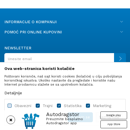
INFORMACIJE O KOMPANIJI
POMOĆ PRI ONLINE KUPOVINI
NEWSLETTER
Ova web-stranica koristi kolačiće
Poštovani korisniče, naš sajt koristi cookies (kolačiće) u cilju poboljšanja
PRATITE NAS
korisničkog iskustva. Ukoliko nastavite da pregledate i koristite našu
Internet prodavnicu slažete se sa upotrebom kolačića.
Detaljnije
Obavezni
Trajni
Statistika
Marketing
Autodragstor
Google play
Slažem se
Saznaj više
Preuzmite besplatno
Autodragstor app
App Store
Profil
Gume
Ulje i tečnosti
Autodelovi