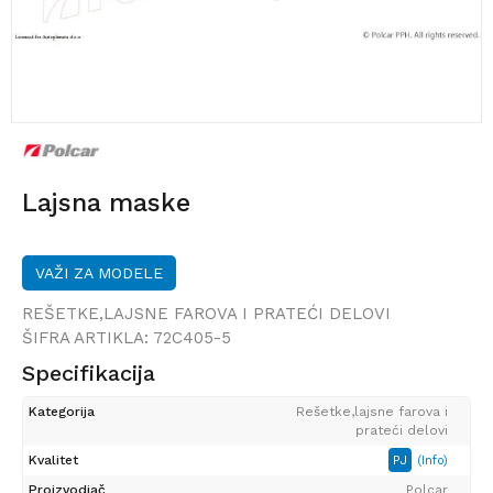
Lajsna maske
VAŽI ZA MODELE
REŠETKE,LAJSNE FAROVA I PRATEĆI DELOVI
ŠIFRA ARTIKLA:
72C405-5
Specifikacija
Kategorija
Rešetke,lajsne farova i
prateći delovi
Kvalitet
PJ
(Info)
Proizvodjač
Polcar