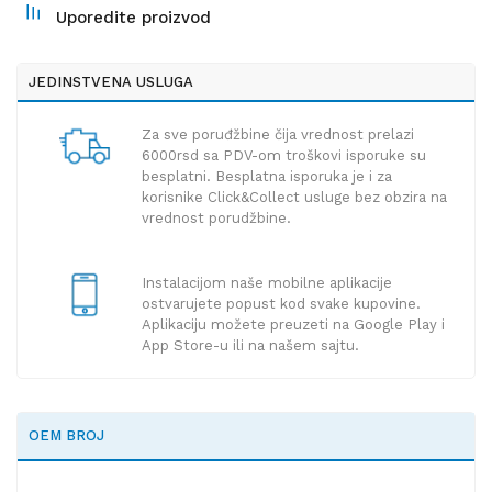
Uporedite proizvod
JEDINSTVENA USLUGA
Za sve poruđžbine čija vrednost prelazi
6000rsd sa PDV-om troškovi isporuke su
besplatni. Besplatna isporuka je i za
korisnike Click&Collect usluge bez obzira na
vrednost porudžbine.
Instalacijom naše mobilne aplikacije
ostvarujete popust kod svake kupovine.
Aplikaciju možete preuzeti na Google Play i
App Store-u ili na našem sajtu.
OEM BROJ