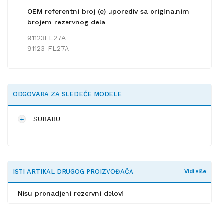
OEM referentni broj (e) uporediv sa originalnim
brojem rezervnog dela
91123FL27A
91123-FL27A
ODGOVARA ZA SLEDEĆE MODELE
SUBARU
ISTI ARTIKAL DRUGOG PROIZVOĐAČA
Vidi više
Nisu pronadjeni rezervni delovi