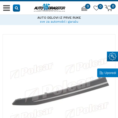
0
0
0
AUTO DELOVI IZ PRVE RUKE
sve za automobil i garažu
Uporedi