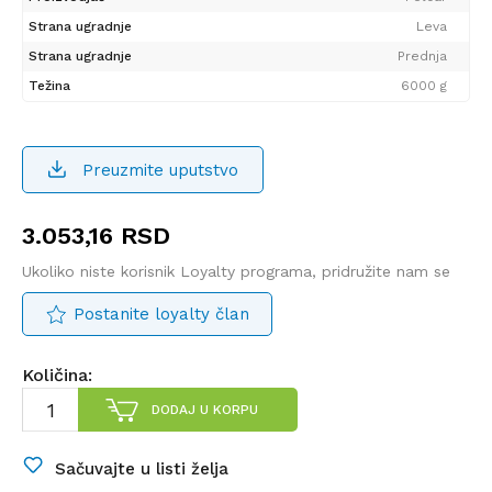
Strana ugradnje
Leva
Strana ugradnje
Prednja
Težina
6000 g
Preuzmite uputstvo
3.053,16
RSD
Ukoliko niste korisnik Loyalty programa, pridružite nam se
Postanite loyalty član
Količina:
DODAJ U KORPU
Sačuvajte u listi želja