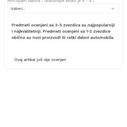
Anti-spam zaštita - izračunajte koliko je 9 - 4 :
Predmeti ocenjeni sa 3-5 zvezdica su najpopularniji
i najkvalitetniji. Predmeti ocenjeni sa 1-2 zvezdice
obično su novi proizvodi ili retki delovi automobila.
Ovaj artikal još nije ocenjen