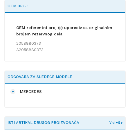
OEM BROJ
OEM referentni broj (e) uporediv sa originalnim
brojem rezervnog dela
2058880373
A2058880373
ODGOVARA ZA SLEDEĆE MODELE
MERCEDES
ISTI ARTIKAL DRUGOG PROIZVOĐAČA
Vidi više