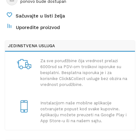
ponovo bude dostupan
Sačuvajte u listi želja
Uporedite proizvod
JEDINSTVENA USLUGA
Za sve poruđžbine čija vrednost prelazi
6000rsd sa PDV-om troškovi isporuke su
besplatni. Besplatna isporuka je i za
korisnike Click&Collect usluge bez obzira na
vrednost porudžbine.
Instalacijom naše mobilne aplikacije
ostvarujete popust kod svake kupovine.
Aplikaciju možete preuzeti na Google Play i
App Store-u ili na našem sajtu.