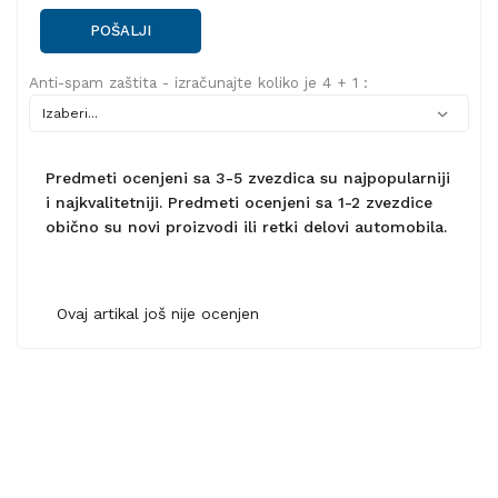
POŠALJI
Anti-spam zaštita - izračunajte koliko je 4 + 1 :
Predmeti ocenjeni sa 3-5 zvezdica su najpopularniji
i najkvalitetniji. Predmeti ocenjeni sa 1-2 zvezdice
obično su novi proizvodi ili retki delovi automobila.
Ovaj artikal još nije ocenjen