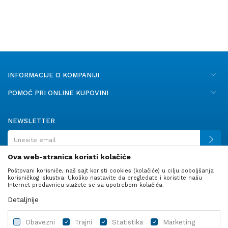
INFORMACIJE O KOMPANIJI
POMOĆ PRI ONLINE KUPOVINI
NEWSLETTER
Ova web-stranica koristi kolačiće
Poštovani korisniče, naš sajt koristi cookies (kolačiće) u cilju poboljšanja
PRATITE NAS
korisničkog iskustva. Ukoliko nastavite da pregledate i koristite našu
Internet prodavnicu slažete se sa upotrebom kolačića.
Detaljnije
Obavezni
Trajni
Statistika
Marketing