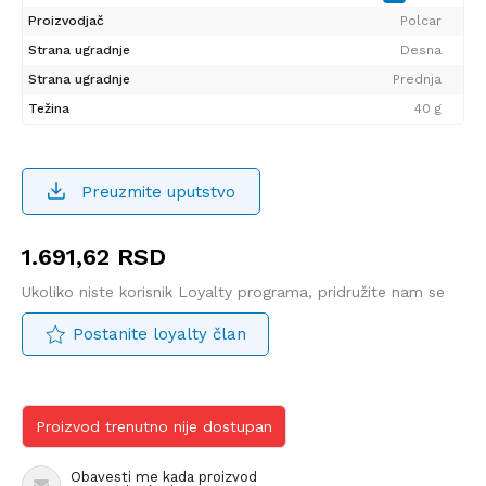
Proizvodjač
Polcar
Strana ugradnje
Desna
Strana ugradnje
Prednja
Težina
40 g
Preuzmite uputstvo
1.691,62
RSD
Ukoliko niste korisnik Loyalty programa, pridružite nam se
Postanite loyalty član
Proizvod trenutno nije dostupan
Obavesti me kada proizvod