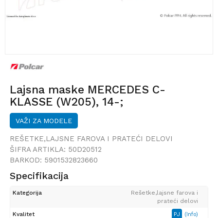
Lajsna maske MERCEDES C-
KLASSE (W205), 14-;
VAŽI ZA MODELE
REŠETKE,LAJSNE FAROVA I PRATEĆI DELOVI
ŠIFRA ARTIKLA:
50D20512
BARKOD:
5901532823660
Specifikacija
Kategorija
Rešetke,lajsne farova i
prateći delovi
Kvalitet
PJ
(Info)