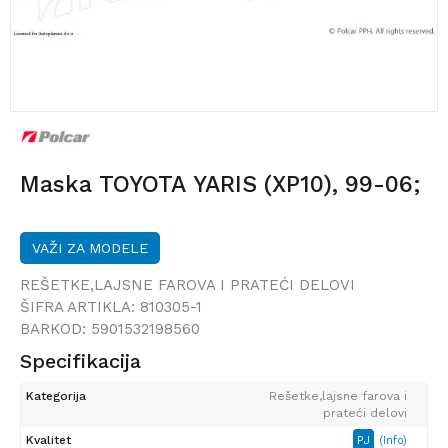
Maska TOYOTA YARIS (XP10), 99-06;
VAŽI ZA MODELE
REŠETKE,LAJSNE FAROVA I PRATEĆI DELOVI
ŠIFRA ARTIKLA:
810305-1
BARKOD:
5901532198560
Specifikacija
Kategorija
Rešetke,lajsne farova i
prateći delovi
Kvalitet
PJ
(Info)