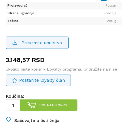
Proizvodjač
Polcar
Strana ugradnje
Prednja
Težina
280 g
Preuzmite uputstvo
3.148,57
RSD
Ukoliko niste korisnik Loyalty programa, pridružite nam se
Postanite loyalty član
Količina:
DODAJ U KORPU
Sačuvajte u listi želja