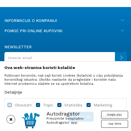
INFORMACIJE O KOMPANIJI
POMOĆ PRI ONLINE KUPOVINI
NEWSLETTER
Ova web-stranica koristi kolačiće
Poštovani korisniče, naš sajt koristi cookies (kolačiće) u cilju poboljšanja
PRATITE NAS
korisničkog iskustva. Ukoliko nastavite da pregledate i koristite našu
Internet prodavnicu slažete se sa upotrebom kolačića.
Detaljnije
Obavezni
Trajni
Statistika
Marketing
Autodragstor
Google play
Slažem se
Saznaj više
Preuzmite besplatno
Autodragstor app
App Store
Profil
Gume
Ulje i tečnosti
Autodelovi