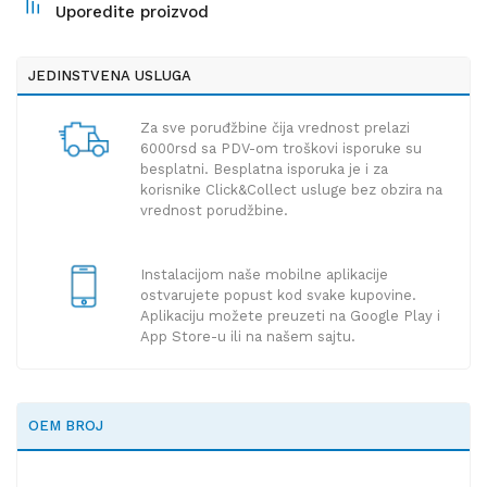
Uporedite proizvod
JEDINSTVENA USLUGA
Za sve poruđžbine čija vrednost prelazi
6000rsd sa PDV-om troškovi isporuke su
besplatni. Besplatna isporuka je i za
korisnike Click&Collect usluge bez obzira na
vrednost porudžbine.
Instalacijom naše mobilne aplikacije
ostvarujete popust kod svake kupovine.
Aplikaciju možete preuzeti na Google Play i
App Store-u ili na našem sajtu.
OEM BROJ