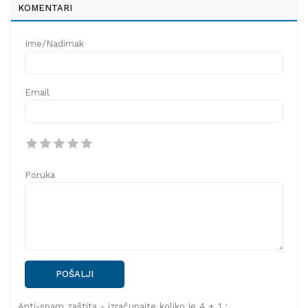
KOMENTARI
Ime/Nadimak
Email
Poruka
POŠALJI
Anti-spam zaštita - izračunajte koliko je 4 + 1 :