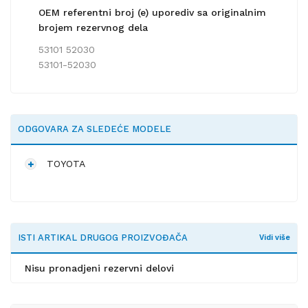
OEM referentni broj (e) uporediv sa originalnim
brojem rezervnog dela
53101 52030
53101-52030
ODGOVARA ZA SLEDEĆE MODELE
TOYOTA
ISTI ARTIKAL DRUGOG PROIZVOĐAČA
Vidi više
Nisu pronadjeni rezervni delovi