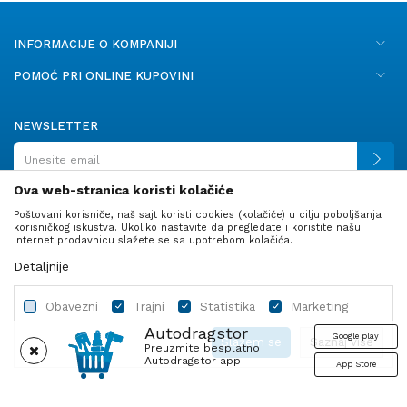
INFORMACIJE O KOMPANIJI
POMOĆ PRI ONLINE KUPOVINI
NEWSLETTER
Ova web-stranica koristi kolačiće
Poštovani korisniče, naš sajt koristi cookies (kolačiće) u cilju poboljšanja
PRATITE NAS
korisničkog iskustva. Ukoliko nastavite da pregledate i koristite našu
Internet prodavnicu slažete se sa upotrebom kolačića.
Detaljnije
Obavezni
Trajni
Statistika
Marketing
Autodragstor
Google play
Slažem se
Saznaj više
Preuzmite besplatno
Autodragstor app
App Store
Profil
Gume
Ulje i tečnosti
Autodelovi
Obavezni