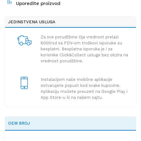
Uporedite proizvod
JEDINSTVENA USLUGA
Za sve poruđžbine čija vrednost prelazi
6000rsd sa PDV-om troškovi isporuke su
besplatni. Besplatna isporuka je i za
korisnike Click&Collect usluge bez obzira na
vrednost porudžbine.
Instalacijom naše mobilne aplikacije
ostvarujete popust kod svake kupovine.
Aplikaciju možete preuzeti na Google Play i
App Store-u ili na našem sajtu.
OEM BROJ