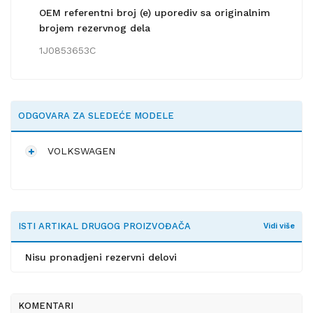
OEM referentni broj (e) uporediv sa originalnim
brojem rezervnog dela
1J0853653C
ODGOVARA ZA SLEDEĆE MODELE
VOLKSWAGEN
ISTI ARTIKAL DRUGOG PROIZVOĐAČA
Vidi više
Nisu pronadjeni rezervni delovi
KOMENTARI