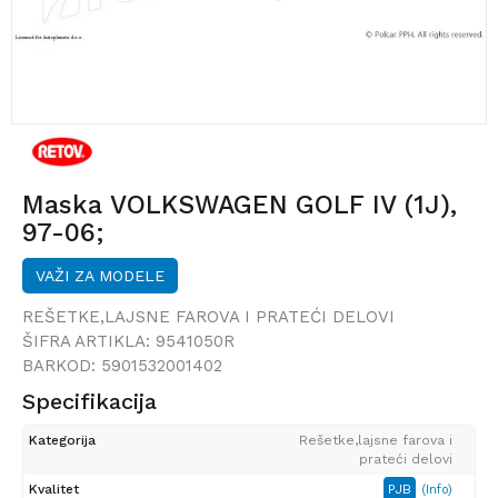
Maska VOLKSWAGEN GOLF IV (1J),
97-06;
VAŽI ZA MODELE
REŠETKE,LAJSNE FAROVA I PRATEĆI DELOVI
ŠIFRA ARTIKLA:
9541050R
BARKOD:
5901532001402
Specifikacija
Kategorija
Rešetke,lajsne farova i
prateći delovi
Kvalitet
PJB
(Info)