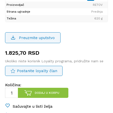
Proizvodjač
RETOV
Strana ugradnje
Prednja
Težina
620 g
Preuzmite uputstvo
1.825,70
RSD
Ukoliko niste korisnik Loyalty programa, pridružite nam se
Postanite loyalty član
Količina:
DODAJ U KORPU
Sačuvajte u listi želja