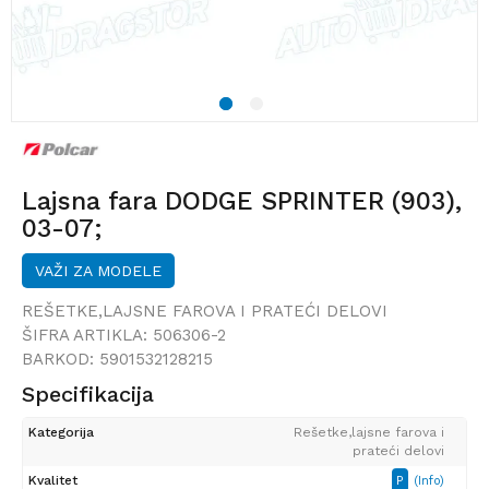
1
2
Lajsna fara DODGE SPRINTER (903),
03-07;
VAŽI ZA MODELE
REŠETKE,LAJSNE FAROVA I PRATEĆI DELOVI
ŠIFRA ARTIKLA:
506306-2
BARKOD:
5901532128215
Specifikacija
Kategorija
Rešetke,lajsne farova i
prateći delovi
Kvalitet
P
(Info)