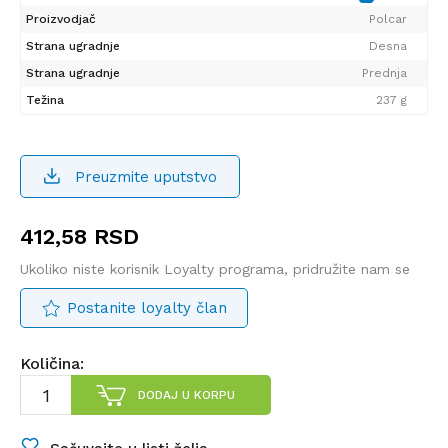
Proizvodjač
Polcar
Strana ugradnje
Desna
Strana ugradnje
Prednja
Težina
237 g
Preuzmite uputstvo
412,58
RSD
Ukoliko niste korisnik Loyalty programa, pridružite nam se
Postanite loyalty član
Količina:
DODAJ U KORPU