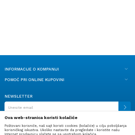
INFORMACIJE O KOMPANIJI
POMOĆ PRI ONLINE KUPOVINI
NEWSLETTER
Ova web-stranica koristi kolačiće
Poštovani korisniče, naš sajt koristi cookies (kolačiće) u cilju poboljšanja
PRATITE NAS
korisničkog iskustva. Ukoliko nastavite da pregledate i koristite našu
Internet prodavnicu slažete se sa upotrebom kolačića.