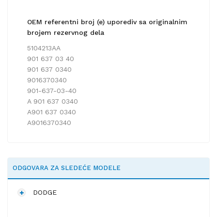
OEM referentni broj (e) uporediv sa originalnim
brojem rezervnog dela
5104213AA
901 637 03 40
901 637 0340
9016370340
901-637-03-40
A 901 637 0340
A901 637 0340
A9016370340
ODGOVARA ZA SLEDEĆE MODELE
DODGE