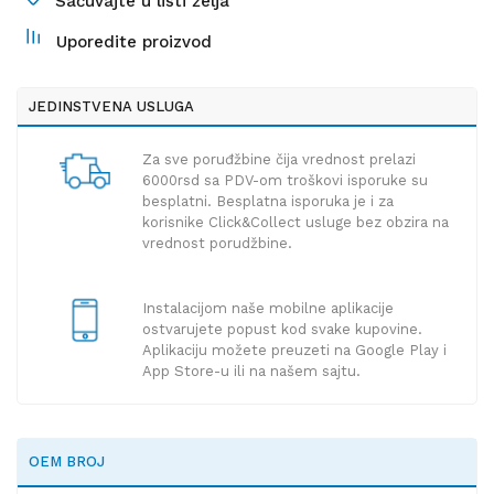
Sačuvajte u listi želja
Uporedite proizvod
JEDINSTVENA USLUGA
Za sve poruđžbine čija vrednost prelazi
6000rsd sa PDV-om troškovi isporuke su
besplatni. Besplatna isporuka je i za
korisnike Click&Collect usluge bez obzira na
vrednost porudžbine.
Instalacijom naše mobilne aplikacije
ostvarujete popust kod svake kupovine.
Aplikaciju možete preuzeti na Google Play i
App Store-u ili na našem sajtu.
OEM BROJ