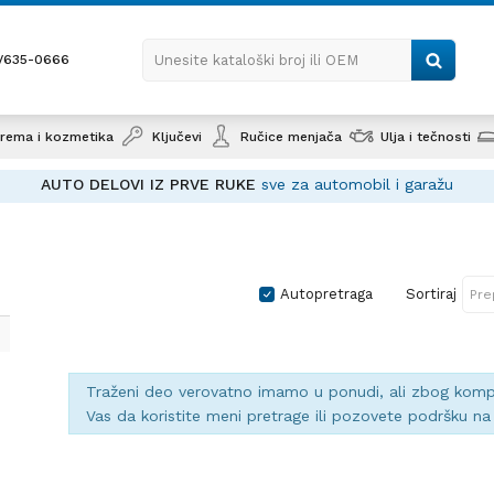
1/635-0666
Unesite kataloški broj ili OEM
rema i kozmetika
Ključevi
Ručice menjača
Ulja i tečnosti
AUTO DELOVI IZ PRVE RUKE
sve za automobil i garažu
Autopretraga
Sortiraj
Traženi deo verovatno imamo u ponudi, ali zbog kompl
Vas da koristite meni pretrage ili pozovete podršku n