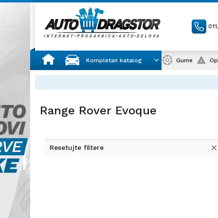
01
Kompletan katalog
Gume
Op
Range Rover Evoque
Resetujte filtere