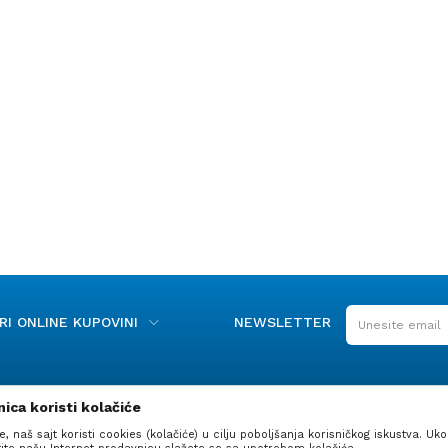
I ONLINE KUPOVINI
NEWSLETTER
ica koristi kolačiće
e, naš sajt koristi cookies (kolačiće) u cilju poboljšanja korisničkog iskustva. Uko