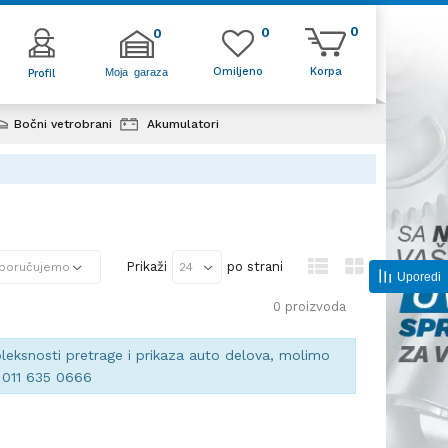
0
0
0
Omiljeno
Korpa
Moja garaza
Profil
Bočni vetrobrani
Akumulatori
Prikaži
po strani
Uporedi
0
proizvoda
eksnosti pretrage i prikaza auto delova, molimo
a 011 635 0666