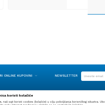
I ONLINE KUPOVINI
NEWSLETTER
ica koristi kolačiće
e, naš sajt koristi cookies (kolačiće) u cilju poboljšanja korisničkog iskustva. Uko