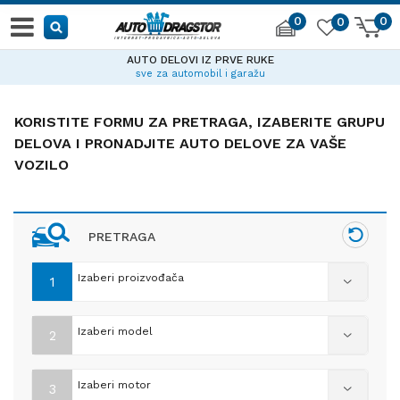
0
0
0
AUTO DELOVI IZ PRVE RUKE
sve za automobil i garažu
KORISTITE FORMU ZA PRETRAGA, IZABERITE GRUPU
DELOVA I PRONADJITE AUTO DELOVE ZA VAŠE
VOZILO
PRETRAGA
Izaberi proizvođača
1
Izaberi model
2
Izaberi motor
3