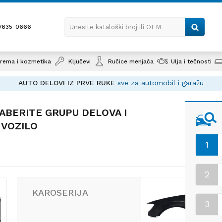
1/635-0666
Unesite kataloški broj ili OEM
rema i kozmetika
Ključevi
Ručice menjača
Ulja i tečnosti
AUTO DELOVI IZ PRVE RUKE
sve za automobil i garažu
ABERITE GRUPU DELOVA I
 VOZILO
1
2
KAROSERIJA
3