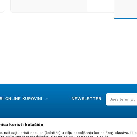
I ONLINE KUPOVINI
NEWSLETTER
ica koristi kolačiće
e, naš sajt koristi cookies (kolačiće) u cilju poboljšanja korisničkog iskustva. Uko