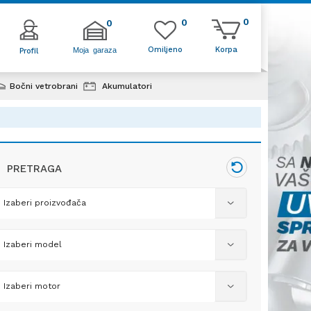
0
0
0
Omiljeno
Korpa
Moja garaza
Profil
Bočni vetrobrani
Akumulatori
PRETRAGA
Izaberi proizvođača
Izaberi model
POTROŠNI
DELOVI
Izaberi motor