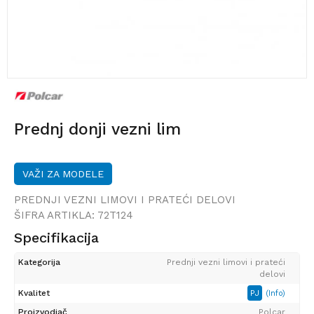
Prednj donji vezni lim
VAŽI ZA MODELE
PREDNJI VEZNI LIMOVI I PRATEĆI DELOVI
ŠIFRA ARTIKLA:
72T124
Specifikacija
Kategorija
Prednji vezni limovi i prateći
delovi
Kvalitet
PJ
(Info)
Proizvodjač
Polcar