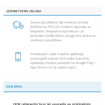
JEDINSTVENA USLUGA
Za sve poruđžbine čija vrednost prelazi
6000rsd sa PDV-om troškovi isporuke su
besplatni. Besplatna isporuka je i za
korisnike Click&Collect usluge bez obzira na
vrednost porudžbine.
Instalacijom naše mobilne aplikacije
ostvarujete popust kod svake kupovine.
Aplikaciju možete preuzeti na Google Play i
App Store-u ili na našem sajtu.
OEM BROJ
OEM referentni broj (e) uporediv sa originalnim