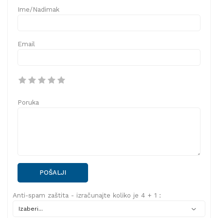
Ime/Nadimak
Email
Poruka
POŠALJI
Anti-spam zaštita - izračunajte koliko je 4 + 1 :