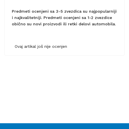
Predmeti ocenjeni sa 3-5 zvezdica su najpopularniji
i najkvalitetniji. Predmeti ocenjeni sa 1-2 zvezdice
obično su novi proizvodi ili retki delovi automobila.
Ovaj artikal još nije ocenjen