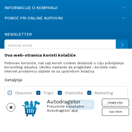
INFORMACIJE O KOMPANIJI
POMOĆ PRI ONLINE KUPOVINI
NEWSLETTER
Ova web-stranica koristi kolačiće
Poštovani korisniče, naš sajt koristi cookies (kolačiće) u cilju poboljšanja
PRATITE NAS
korisničkog iskustva. Ukoliko nastavite da pregledate i koristite našu
Internet prodavnicu slažete se sa upotrebom kolačića.
Detaljnije
Obavezni
Trajni
Statistika
Marketing
Autodragstor
Google play
Slažem se
Saznaj više
Preuzmite besplatno
Autodragstor app
App Store
Profil
Gume
Ulje i tečnosti
Autodelovi
Obavezni
Trajni