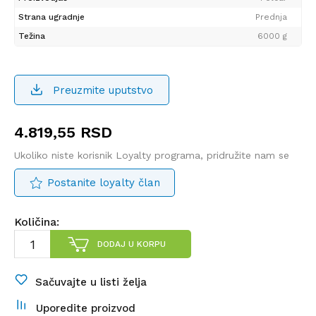
Strana ugradnje
Prednja
Težina
6000 g
Preuzmite uputstvo
4.819,55
RSD
Ukoliko niste korisnik Loyalty programa, pridružite nam se
Postanite loyalty član
Količina:
DODAJ U KORPU
Sačuvajte u listi želja
Uporedite proizvod