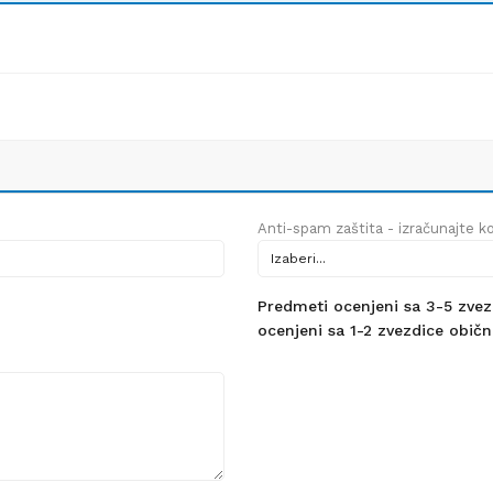
Anti-spam zaštita - izračunajte kol
Predmeti ocenjeni sa 3-5 zvezdi
ocenjeni sa 1-2 zvezdice obično