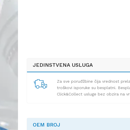
JEDINSTVENA USLUGA
Za sve poruđžbine čija vrednost pre
troškovi isporuke su besplatni. Bespla
Click&Collect usluge bez obzira na v
OEM BROJ