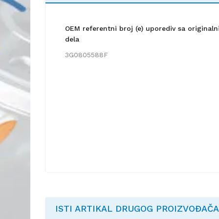
OEM referentni broj (e) uporediv sa origina
dela
3G0805588F
ISTI ARTIKAL DRUGOG PROIZVOĐAČA