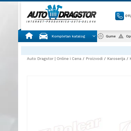
01
Kompletan katalog
Gume
Op
Auto Dragstor | Online i Cena
Proizvodi
Karoserija