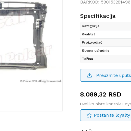
BARKOD:
590153281496
Specifikacija
Kategorija
Kvalitet
Proizvodjač
Strana ugradnje
Težina
Preuzmite uputs
8.089,32
RSD
Ukoliko niste korisnik Lo
Postanite loyalty