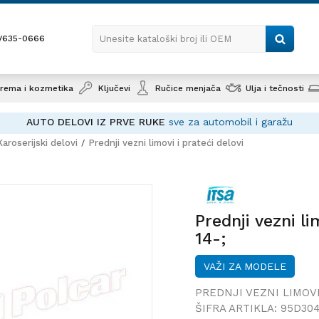
1/635-0666
Unesite kataloški broj ili OEM
rema i kozmetika
Ključevi
Ručice menjača
Ulja i tečnosti
AUTO DELOVI IZ PRVE RUKE
sve za automobil i garažu
Karoserijski delovi
Prednji vezni limovi i prateći delovi
Prednji vezni l
(B8), 14-;
Prednji vezni 
14-;
VAŽI ZA MODELE
PREDNJI VEZNI LIMOVI
ŠIFRA ARTIKLA:
95D30