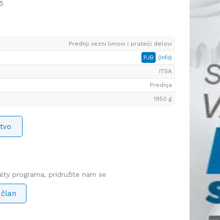
5
Prednji vezni limovi i prateći delovi
PJB
(Info)
ITSA
Prednja
1950 g
tvo
yalty programa, pridružite nam se
 član