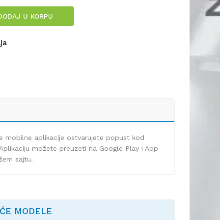
DODAJ U KORPU
lja
e mobilne aplikacije ostvarujete popust kod
Aplikaciju možete preuzeti na Google Play i App
ašem sajtu.
EĆE MODELE