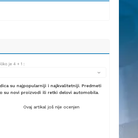
iko je 4 + 1 :
ca su najpopularniji i najkvalitetniji. Predmeti
 su novi proizvodi ili retki delovi automobila.
Ovaj artikal još nije ocenjen