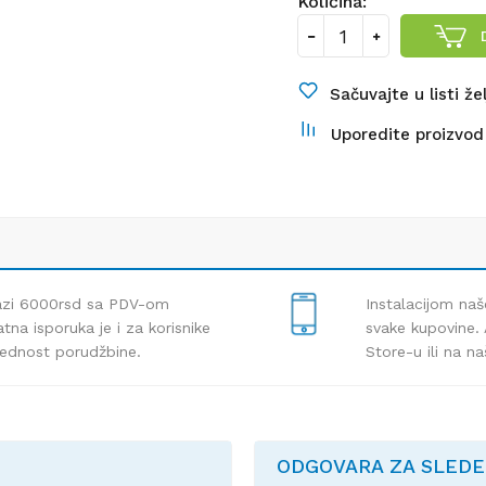
Količina:
Sačuvajte u listi že
Uporedite proizvod
lazi 6000rsd sa PDV-om
Instalacijom naš
tna isporuka je i za korisnike
svake kupovine. 
rednost porudžbine.
Store-u ili na n
ODGOVARA ZA SLED