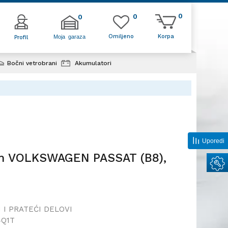
0
0
0
Omiljeno
Korpa
Moja garaza
Profil
Bočni vetrobrani
Akumulatori
im VOLKSWAGEN PASSAT
Uporedi
lim VOLKSWAGEN PASSAT (B8),
 I PRATEĆI DELOVI
4Q1T