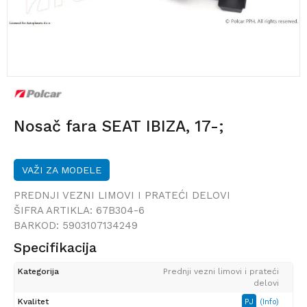
Nosač fara SEAT IBIZA, 17-;
VAŽI ZA MODELE
PREDNJI VEZNI LIMOVI I PRATEĆI DELOVI
ŠIFRA ARTIKLA:
67B304-6
BARKOD:
5903107134249
Specifikacija
Kategorija
Prednji vezni limovi i prateći
delovi
Kvalitet
PJ
(Info)