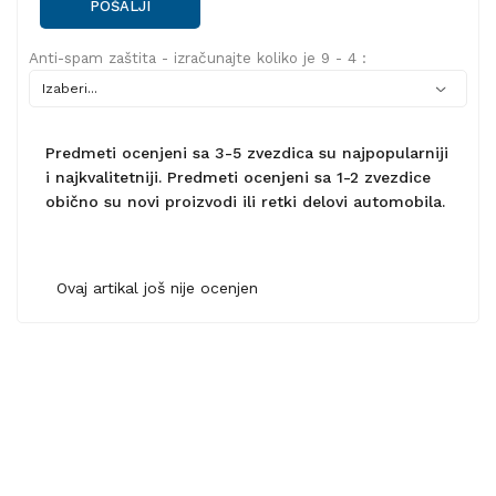
POŠALJI
Anti-spam zaštita - izračunajte koliko je 9 - 4 :
Predmeti ocenjeni sa 3-5 zvezdica su najpopularniji
i najkvalitetniji. Predmeti ocenjeni sa 1-2 zvezdice
obično su novi proizvodi ili retki delovi automobila.
Ovaj artikal još nije ocenjen