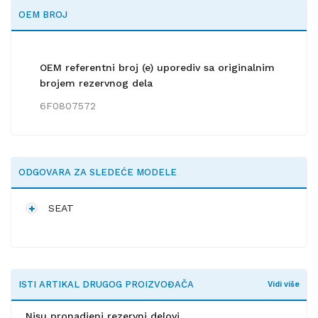
OEM BROJ
OEM referentni broj (e) uporediv sa originalnim
brojem rezervnog dela
6F0807572
ODGOVARA ZA SLEDEĆE MODELE
SEAT
ISTI ARTIKAL DRUGOG PROIZVOĐAČA
Vidi više
Nisu pronadjeni rezervni delovi