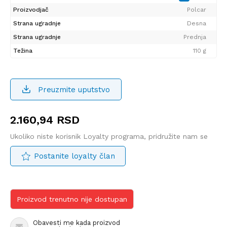
Proizvodjač
Polcar
Strana ugradnje
Desna
Strana ugradnje
Prednja
Težina
110 g
Preuzmite uputstvo
2.160,94
RSD
Ukoliko niste korisnik Loyalty programa, pridružite nam se
Postanite loyalty član
Proizvod trenutno nije dostupan
Obavesti me kada proizvod