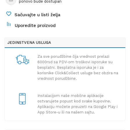
ponovo bude dostupan
Sačuvajte u listi želja
Uporedite proizvod
JEDINSTVENA USLUGA
Za sve poruđžbine čija vrednost prelazi
6000rsd sa PDV-om troškovi isporuke su
besplatni. Besplatna isporuka je i za
korisnike Click&Collect usluge bez obzira na
vrednost porudžbine.
Instalacijom naše mobilne aplikacije
ostvarujete popust kod svake kupovine.
Aplikaciju možete preuzeti na Google Play i
App Store-u ili na našem sajtu.