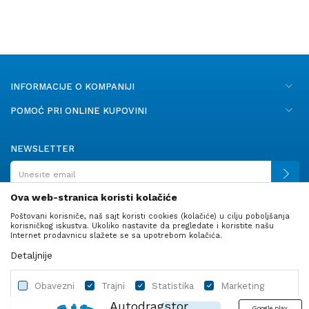
INFORMACIJE O KOMPANIJI
POMOĆ PRI ONLINE KUPOVINI
NEWSLETTER
Ova web-stranica koristi kolačiće
Poštovani korisniče, naš sajt koristi cookies (kolačiće) u cilju poboljšanja
PRATITE NAS
korisničkog iskustva. Ukoliko nastavite da pregledate i koristite našu
Internet prodavnicu slažete se sa upotrebom kolačića.
Detaljnije
Obavezni
Trajni
Statistika
Marketing
Autodragstor
Google play