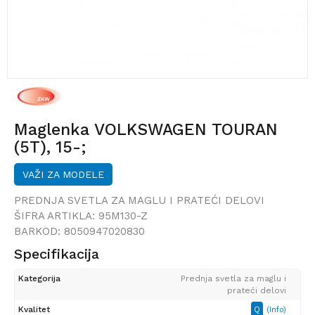
Maglenka VOLKSWAGEN TOURAN
(5T), 15-;
VAŽI ZA MODELE
PREDNJA SVETLA ZA MAGLU I PRATEĆI DELOVI
ŠIFRA ARTIKLA:
95M130-Z
BARKOD:
8050947020830
Specifikacija
Kategorija
Prednja svetla za maglu i
prateći delovi
Kvalitet
Q
(Info)