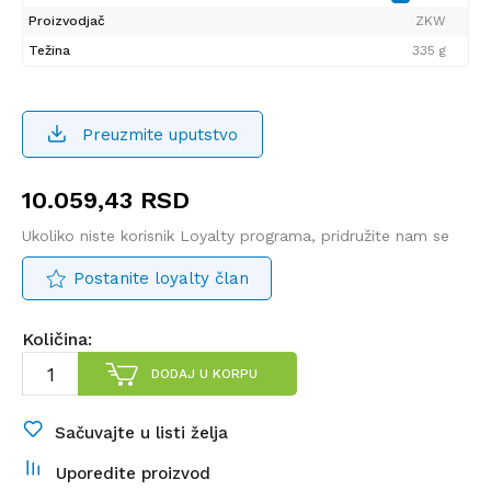
Proizvodjač
ZKW
Težina
335 g
Preuzmite uputstvo
10.059,43
RSD
Ukoliko niste korisnik Loyalty programa, pridružite nam se
Postanite loyalty član
Količina:
DODAJ U KORPU
Sačuvajte u listi želja
Uporedite proizvod