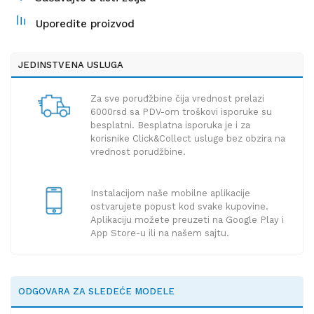
Uporedite proizvod
JEDINSTVENA USLUGA
Za sve poruđžbine čija vrednost prelazi
6000rsd sa PDV-om troškovi isporuke su
besplatni. Besplatna isporuka je i za
korisnike Click&Collect usluge bez obzira na
vrednost porudžbine.
Instalacijom naše mobilne aplikacije
ostvarujete popust kod svake kupovine.
Aplikaciju možete preuzeti na Google Play i
App Store-u ili na našem sajtu.
ODGOVARA ZA SLEDEĆE MODELE