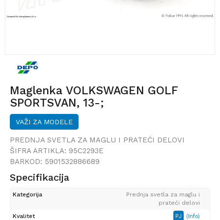
Maglenka VOLKSWAGEN GOLF
SPORTSVAN, 13-;
VAŽI ZA MODELE
PREDNJA SVETLA ZA MAGLU I PRATEĆI DELOVI
ŠIFRA ARTIKLA:
95C2293E
BARKOD:
5901532886689
Specifikacija
Kategorija
Prednja svetla za maglu i
prateći delovi
Kvalitet
PJ
(Info)