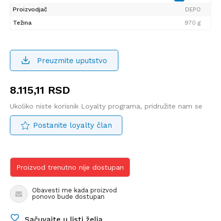
Proizvodjač
DEPO
Težina
970 g
Preuzmite uputstvo
8.115,11
RSD
Ukoliko niste korisnik Loyalty programa, pridružite nam se
Postanite loyalty član
Proizvod trenutno nije dostupan
Obavesti me kada proizvod
ponovo bude dostupan
Sačuvajte u listi želja