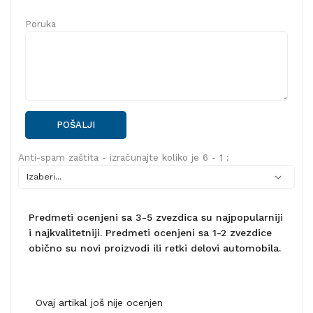
Poruka
POŠALJI
Anti-spam zaštita - izračunajte koliko je 6 - 1 :
Predmeti ocenjeni sa 3-5 zvezdica su najpopularniji
i najkvalitetniji. Predmeti ocenjeni sa 1-2 zvezdice
obično su novi proizvodi ili retki delovi automobila.
Ovaj artikal još nije ocenjen