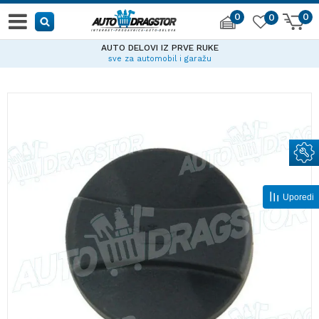
0
0
0
AUTO DELOVI IZ PRVE RUKE
sve za automobil i garažu
Uporedi