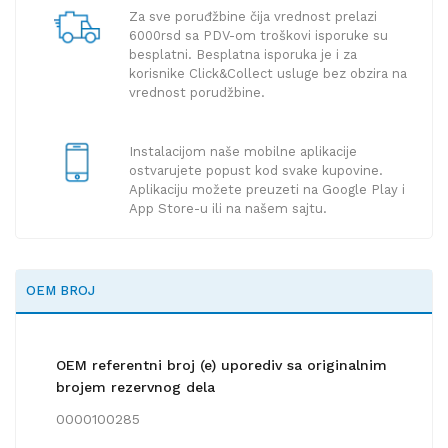
Za sve poruđžbine čija vrednost prelazi
6000rsd sa PDV-om troškovi isporuke su
besplatni. Besplatna isporuka je i za
korisnike Click&Collect usluge bez obzira na
vrednost porudžbine.
Instalacijom naše mobilne aplikacije
ostvarujete popust kod svake kupovine.
Aplikaciju možete preuzeti na Google Play i
App Store-u ili na našem sajtu.
OEM BROJ
OEM referentni broj (e) uporediv sa originalnim
brojem rezervnog dela
0000100285