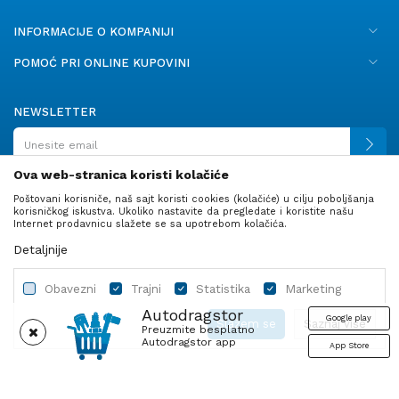
INFORMACIJE O KOMPANIJI
POMOĆ PRI ONLINE KUPOVINI
NEWSLETTER
Ova web-stranica koristi kolačiće
Poštovani korisniče, naš sajt koristi cookies (kolačiće) u cilju poboljšanja
PRATITE NAS
korisničkog iskustva. Ukoliko nastavite da pregledate i koristite našu
Internet prodavnicu slažete se sa upotrebom kolačića.
Detaljnije
Obavezni
Trajni
Statistika
Marketing
Autodragstor
Google play
Slažem se
Saznaj više
Preuzmite besplatno
Autodragstor app
App Store
Profil
Gume
Ulje i tečnosti
Autodelovi
Obavezni
Trajni