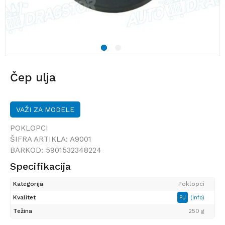
1
2
Čep ulja
VAŽI ZA MODELE
POKLOPCI
ŠIFRA ARTIKLA:
A9001
BARKOD:
5901532348224
Specifikacija
Kategorija
Poklopci
Kvalitet
PJ
(Info)
Težina
250 g