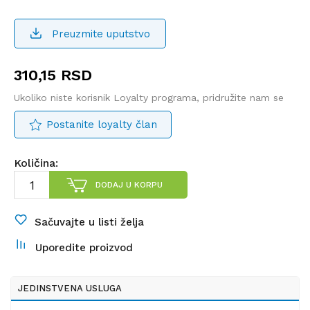
Preuzmite uputstvo
310,15
RSD
Ukoliko niste korisnik Loyalty programa, pridružite nam se
Postanite loyalty član
Količina:
DODAJ U KORPU
Sačuvajte u listi želja
Uporedite proizvod
JEDINSTVENA USLUGA