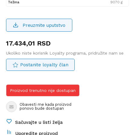
Težina
9070 g
Preuzmite uputstvo
17.434,01
RSD
Ukoliko niste korisnik Loyalty programa, pridružite nam se
Postanite loyalty član
Proizvod trenutno nije dostupan
Obavesti me kada proizvod
ponovo bude dostupan
Sačuvajte u listi želja
Uporedite proizvod