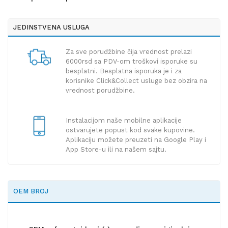
JEDINSTVENA USLUGA
Za sve poruđžbine čija vrednost prelazi
6000rsd sa PDV-om troškovi isporuke su
besplatni. Besplatna isporuka je i za
korisnike Click&Collect usluge bez obzira na
vrednost porudžbine.
Instalacijom naše mobilne aplikacije
ostvarujete popust kod svake kupovine.
Aplikaciju možete preuzeti na Google Play i
App Store-u ili na našem sajtu.
OEM BROJ