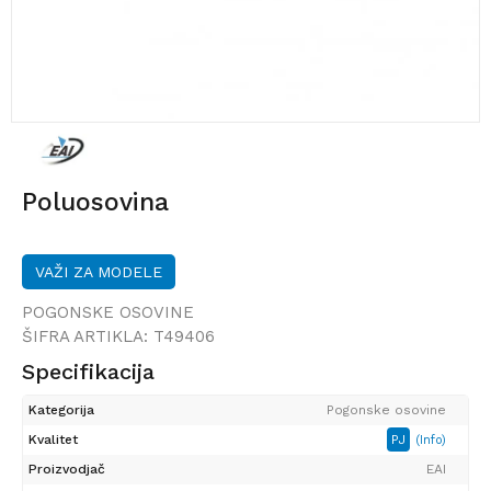
Poluosovina
VAŽI ZA MODELE
POGONSKE OSOVINE
ŠIFRA ARTIKLA:
T49406
Specifikacija
Kategorija
Pogonske osovine
Kvalitet
PJ
(Info)
Proizvodjač
EAI