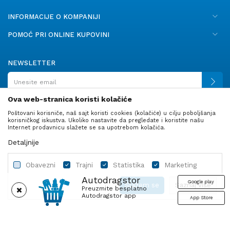
INFORMACIJE O KOMPANIJI
POMOĆ PRI ONLINE KUPOVINI
NEWSLETTER
Ova web-stranica koristi kolačiće
Poštovani korisniče, naš sajt koristi cookies (kolačiće) u cilju poboljšanja
PRATITE NAS
korisničkog iskustva. Ukoliko nastavite da pregledate i koristite našu
Internet prodavnicu slažete se sa upotrebom kolačića.
Detaljnije
Obavezni
Trajni
Statistika
Marketing
Autodragstor
Google play
Slažem se
Saznaj više
Preuzmite besplatno
Autodragstor app
App Store
Profil
Gume
Ulje i tečnosti
Autodelovi
Obavezni
Trajni