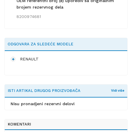
OEM referentni broj (e) uporediv sa originalnim
brojem rezervnog dela
8200974681
ODGOVARA ZA SLEDEĆE MODELE
RENAULT
ISTI ARTIKAL DRUGOG PROIZVOĐAČA
Vidi više
Nisu pronadjeni rezervni delovi
KOMENTARI