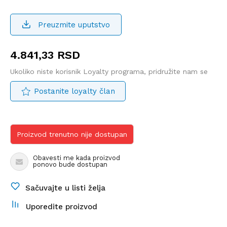
Preuzmite uputstvo
4.841,33
RSD
Ukoliko niste korisnik Loyalty programa, pridružite nam se
Postanite loyalty član
Proizvod trenutno nije dostupan
Obavesti me kada proizvod
ponovo bude dostupan
Sačuvajte u listi želja
Uporedite proizvod