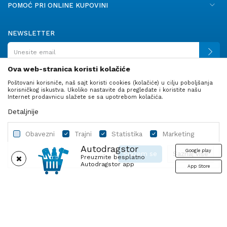
POMOĆ PRI ONLINE KUPOVINI
NEWSLETTER
Ova web-stranica koristi kolačiće
Poštovani korisniče, naš sajt koristi cookies (kolačiće) u cilju poboljšanja
PRATITE NAS
korisničkog iskustva. Ukoliko nastavite da pregledate i koristite našu
Internet prodavnicu slažete se sa upotrebom kolačića.
Detaljnije
Obavezni
Trajni
Statistika
Marketing
Autodragstor
Google play
Slažem se
Saznaj više
Preuzmite besplatno
Autodragstor app
App Store
Profil
Gume
Ulje i tečnosti
Autodelovi
Obavezni
Trajni
Statistika
Marketing