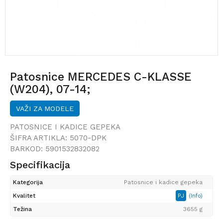
Patosnice MERCEDES C-KLASSE
(W204), 07-14;
VAŽI ZA MODELE
PATOSNICE I KADICE GEPEKA
ŠIFRA ARTIKLA:
5070-DPK
BARKOD:
5901532832082
Specifikacija
Kategorija
Patosnice i kadice gepeka
Kvalitet
PJ
(Info)
Težina
3655 g