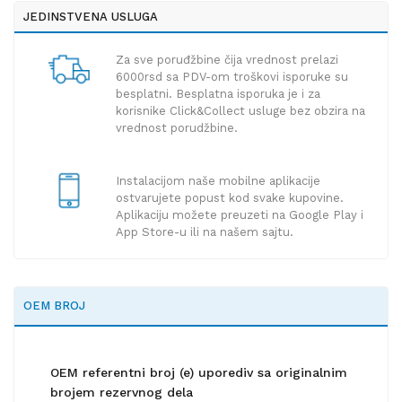
JEDINSTVENA USLUGA
Za sve poruđžbine čija vrednost prelazi
6000rsd sa PDV-om troškovi isporuke su
besplatni. Besplatna isporuka je i za
korisnike Click&Collect usluge bez obzira na
vrednost porudžbine.
Instalacijom naše mobilne aplikacije
ostvarujete popust kod svake kupovine.
Aplikaciju možete preuzeti na Google Play i
App Store-u ili na našem sajtu.
OEM BROJ
OEM referentni broj (e) uporediv sa originalnim
brojem rezervnog dela