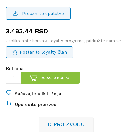
Preuzmite uputstvo
3.493,44
RSD
Ukoliko niste korisnik Loyalty programa, pridružite nam se
Postanite loyalty član
Količina:
DODAJ U KORPU
Sačuvajte u listi želja
Uporedite proizvod
O PROIZVODU