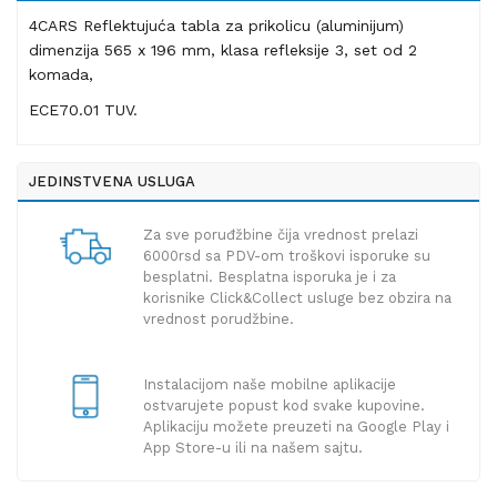
4CARS Reflektujuća tabla za prikolicu (aluminijum)
dimenzija 565 x 196 mm, klasa refleksije 3, set od 2
komada,
ECE70.01 TUV.
JEDINSTVENA USLUGA
Za sve poruđžbine čija vrednost prelazi
6000rsd sa PDV-om troškovi isporuke su
besplatni. Besplatna isporuka je i za
korisnike Click&Collect usluge bez obzira na
vrednost porudžbine.
Instalacijom naše mobilne aplikacije
ostvarujete popust kod svake kupovine.
Aplikaciju možete preuzeti na Google Play i
App Store-u ili na našem sajtu.