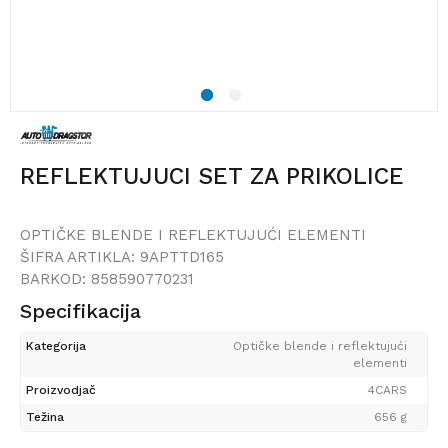
1
2
REFLEKTUJUCI SET ZA PRIKOLICE
OPTIČKE BLENDE I REFLEKTUJUĆI ELEMENTI
ŠIFRA ARTIKLA:
9APTTD165
BARKOD:
858590770231
Specifikacija
Kategorija
Optičke blende i reflektujući
elementi
Proizvodjač
4CARS
Težina
656 g