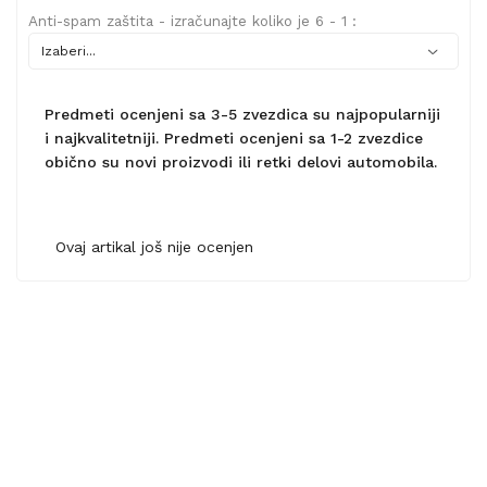
Anti-spam zaštita - izračunajte koliko je 6 - 1 :
Predmeti ocenjeni sa 3-5 zvezdica su najpopularniji
i najkvalitetniji. Predmeti ocenjeni sa 1-2 zvezdice
obično su novi proizvodi ili retki delovi automobila.
Ovaj artikal još nije ocenjen