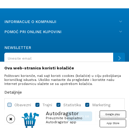
INFORMACIJE O KOMPANIJI
POMOĆ PRI ONLINE KUPOVINI
NEWSLETTER
Ova web-stranica koristi kolačiće
Poštovani korisniče, naš sajt koristi cookies (kolačiće) u cilju poboljšanja
PRATITE NAS
korisničkog iskustva. Ukoliko nastavite da pregledate i koristite našu
Internet prodavnicu slažete se sa upotrebom kolačića.
Detaljnije
Obavezni
Trajni
Statistika
Marketing
Autodragstor
Google play
Slažem se
Saznaj više
Preuzmite besplatno
Autodragstor app
App Store
Profil
Gume
Ulje i tečnosti
Autodelovi