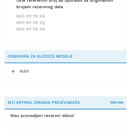
OEM referentni broj (e) uporediv sa originalnim
brojem rezervnog dela
8K0 511 115 EB
8K0 511 115 EQ
8K0 511 115 HA
ODGOVARA ZA SLEDEĆE MODELE
AUDI
ISTI ARTIKAL DRUGOG PROIZVOĐAČA
Vidi više
Nisu pronadjeni rezervni delovi