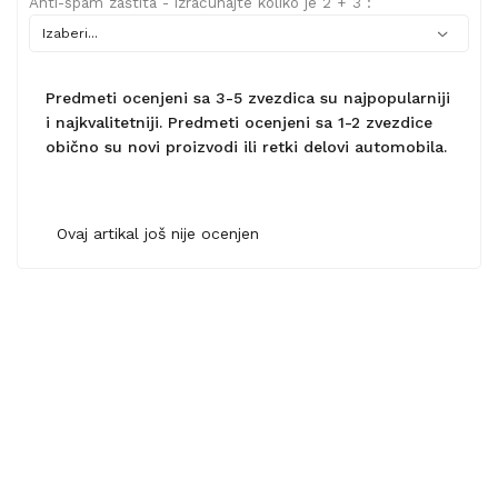
Anti-spam zaštita - izračunajte koliko je 2 + 3 :
Predmeti ocenjeni sa 3-5 zvezdica su najpopularniji
i najkvalitetniji. Predmeti ocenjeni sa 1-2 zvezdice
obično su novi proizvodi ili retki delovi automobila.
Ovaj artikal još nije ocenjen