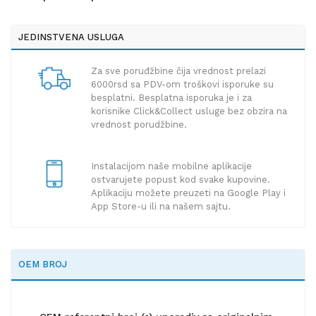
JEDINSTVENA USLUGA
Za sve poruđžbine čija vrednost prelazi
6000rsd sa PDV-om troškovi isporuke su
besplatni. Besplatna isporuka je i za
korisnike Click&Collect usluge bez obzira na
vrednost porudžbine.
Instalacijom naše mobilne aplikacije
ostvarujete popust kod svake kupovine.
Aplikaciju možete preuzeti na Google Play i
App Store-u ili na našem sajtu.
OEM BROJ