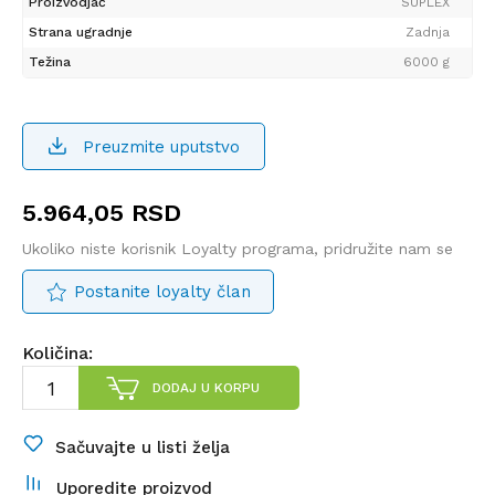
Proizvodjač
SUPLEX
Strana ugradnje
Zadnja
Težina
6000 g
Preuzmite uputstvo
5.964,05
RSD
Ukoliko niste korisnik Loyalty programa, pridružite nam se
Postanite loyalty član
Količina:
DODAJ U KORPU
Sačuvajte u listi želja
Uporedite proizvod