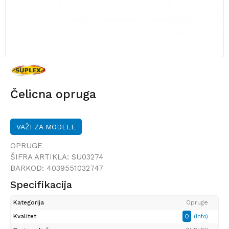
Čelicna opruga
VAŽI ZA MODELE
OPRUGE
ŠIFRA ARTIKLA:
SU03274
BARKOD:
4039551032747
Specifikacija
Kategorija
Opruge
Kvalitet
Q
(Info)