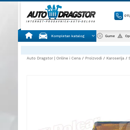
01
Kompletan katalog
Gume
Op
Auto Dragstor | Online i Cena
Proizvodi
Karoserija