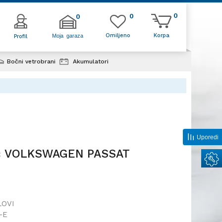
0
0
0
Omiljeno
Korpa
Moja garaza
Profil
Bočni vetrobrani
Akumulatori
vac VOLKSWAGEN PASSAT
3;
Uporedi
ac VOLKSWAGEN PASSAT
;
LOVI
-E