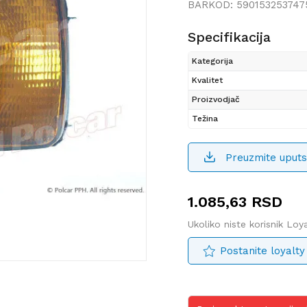
BARKOD:
590153253747
Specifikacija
Kategorija
Kvalitet
Proizvodjač
Težina
Preuzmite uputs
1.085,63
RSD
Ukoliko niste korisnik Lo
Postanite loyalty