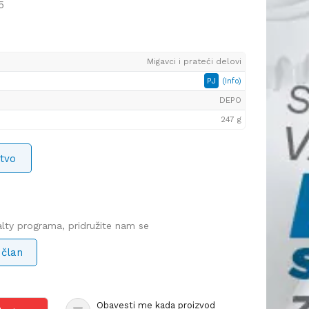
5
Migavci i prateći delovi
PJ
(Info)
DEPO
247 g
tvo
yalty programa, pridružite nam se
 član
Obavesti me kada proizvod