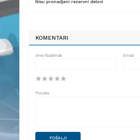
Nisu pronadjeni rezervni delovi
KOMENTARI
Ime/Nadimak
Email
Poruka
POŠALJI