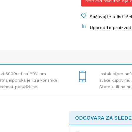
Proizvod trenutno nije
Sačuvajte u listi že
Uporedite proizvod
lazi 6000rsd sa PDV-om
Instalacijom naš
tna isporuka je i za korisnike
svake kupovine. 
rednost porudžbine.
Store-u ili na n
ODGOVARA ZA SLED