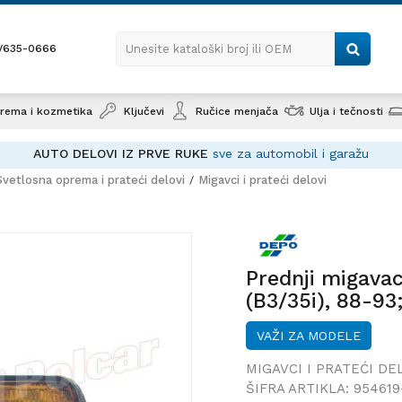
1/635-0666
Unesite kataloški broj ili OEM
rema i kozmetika
Ključevi
Ručice menjača
Ulja i tečnosti
AUTO DELOVI IZ PRVE RUKE
sve za automobil i garažu
Svetlosna oprema i prateći delovi
Migavci i prateći delovi
Prednji miga
(B3/35i), 88-9
Prednji migav
(B3/35i), 88-93
VAŽI ZA MODELE
MIGAVCI I PRATEĆI DE
ŠIFRA ARTIKLA:
954619