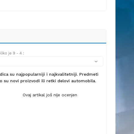
iko je 9 - 4 :
ca su najpopularniji i najkvalitetniji. Predmeti
 su novi proizvodi ili retki delovi automobila.
Ovaj artikal još nije ocenjen