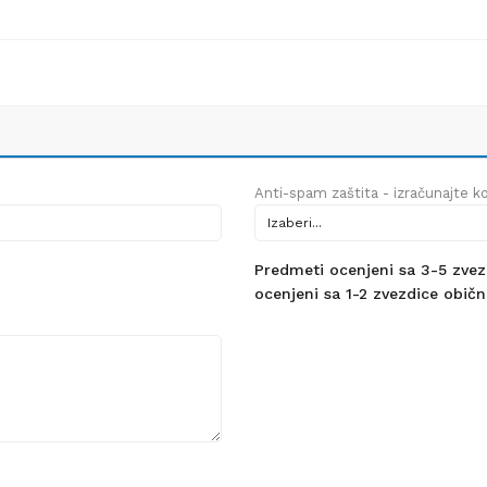
Anti-spam zaštita - izračunajte kol
Predmeti ocenjeni sa 3-5 zvezdi
ocenjeni sa 1-2 zvezdice obično