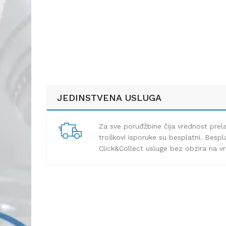
JEDINSTVENA USLUGA
Za sve poruđžbine čija vrednost pre
troškovi isporuke su besplatni. Bespla
Click&Collect usluge bez obzira na v