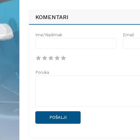
KOMENTARI
Ime/Nadimak
Email
Poruka
POŠALJI