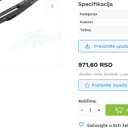
Specifikacija
Kategorija
Kvalitet
Težina
Preuzmite uputs
971,60
RSD
Ukoliko niste korisnik Lo
Postanite loyalty
Količina:
Sačuvajte u listi že