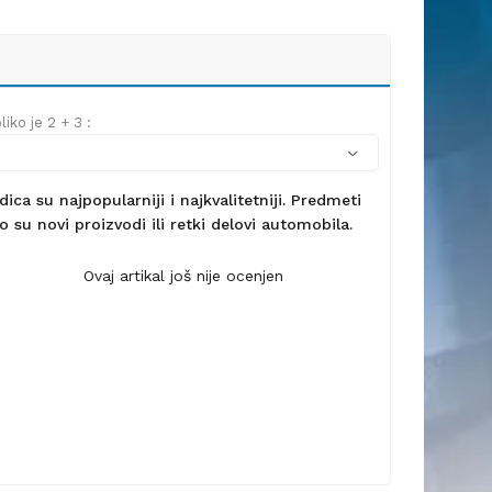
iko je 2 + 3 :
ca su najpopularniji i najkvalitetniji. Predmeti
 su novi proizvodi ili retki delovi automobila.
Ovaj artikal još nije ocenjen