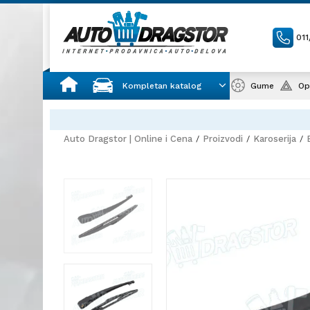
01
Kompletan katalog
Gume
Op
Auto Dragstor | Online i Cena
Proizvodi
Karoserija