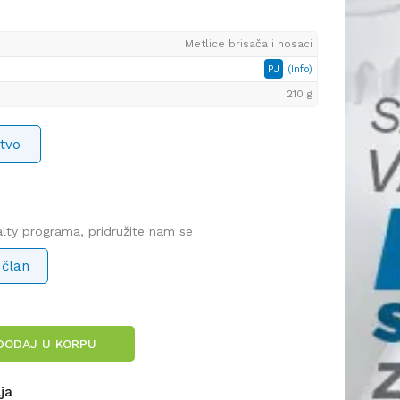
Metlice brisača i nosaci
PJ
(Info)
210 g
tvo
yalty programa, pridružite nam se
 član
DODAJ U KORPU
lja