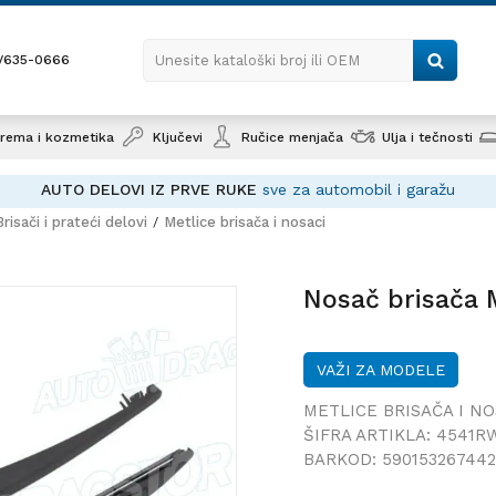
1/635-0666
Unesite kataloški broj ili OEM
rema i kozmetika
Ključevi
Ručice menjača
Ulja i tečnosti
AUTO DELOVI IZ PRVE RUKE
sve za automobil i garažu
Brisači i prateći delovi
Metlice brisača i nosaci
Nosač brisača MAZDA 3 (
Nosač brisača 
VAŽI ZA MODELE
METLICE BRISAČA I NO
ŠIFRA ARTIKLA:
4541R
BARKOD:
590153267442