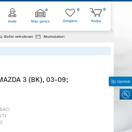
0
0
0
Omiljeno
Korpa
Moja garaza
Profil
Bočni vetrobrani
Akumulatori
BK), 03-09;
MAZDA 3 (BK), 03-09;
Uporedi
SACI
WT1
2