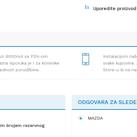
Uporedite proizvod
lazi 6000rsd sa PDV-om
Instalacijom naš
tna isporuka je i za korisnike
svake kupovine. 
rednost porudžbine.
Store-u ili na n
ODGOVARA ZA SLED
MAZDA
lnim brojem rezervnog