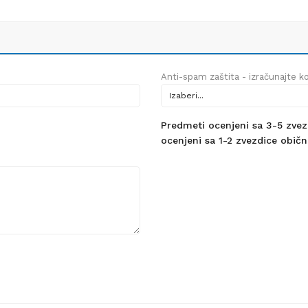
Anti-spam zaštita - izračunajte kol
Predmeti ocenjeni sa 3-5 zvezdi
ocenjeni sa 1-2 zvezdice obično