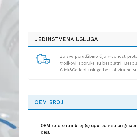
JEDINSTVENA USLUGA
Za sve poruđžbine čija vrednost pre
troškovi isporuke su besplatni. Bespla
Click&Collect usluge bez obzira na v
OEM BROJ
OEM referentni broj (e) uporediv sa origina
dela