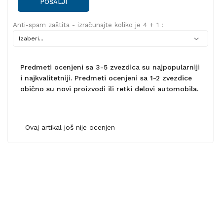
POŠALJI
Anti-spam zaštita - izračunajte koliko je 4 + 1 :
Predmeti ocenjeni sa 3-5 zvezdica su najpopularniji
i najkvalitetniji. Predmeti ocenjeni sa 1-2 zvezdice
obično su novi proizvodi ili retki delovi automobila.
Ovaj artikal još nije ocenjen