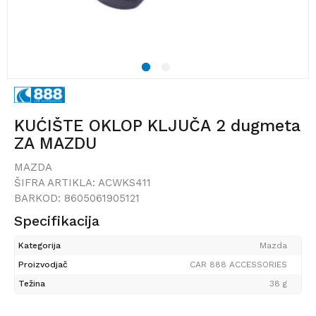
1
2
KUĆIŠTE OKLOP KLJUČA 2 dugmeta
ZA MAZDU
MAZDA
ŠIFRA ARTIKLA:
ACWKS411
BARKOD:
8605061905121
Specifikacija
Kategorija
Mazda
Proizvodjač
CAR 888 ACCESSORIES
Težina
38 g