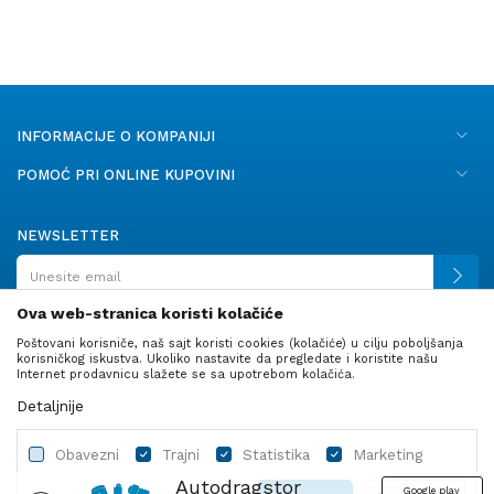
INFORMACIJE O KOMPANIJI
POMOĆ PRI ONLINE KUPOVINI
NEWSLETTER
Ova web-stranica koristi kolačiće
Poštovani korisniče, naš sajt koristi cookies (kolačiće) u cilju poboljšanja
PRATITE NAS
korisničkog iskustva. Ukoliko nastavite da pregledate i koristite našu
Internet prodavnicu slažete se sa upotrebom kolačića.
Detaljnije
Obavezni
Trajni
Statistika
Marketing
Autodragstor
Google play