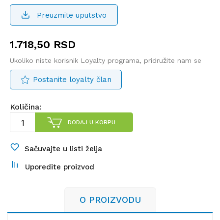
Preuzmite uputstvo
1.718,50
RSD
Ukoliko niste korisnik Loyalty programa, pridružite nam se
Postanite loyalty član
Količina:
DODAJ U KORPU
Sačuvajte u listi želja
Uporedite proizvod
O PROIZVODU