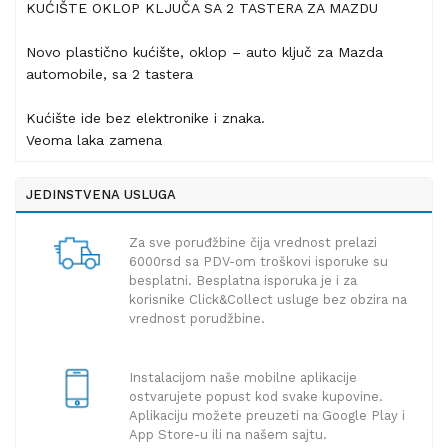
KUĆIŠTE OKLOP KLJUČA SA 2 TASTERA ZA MAZDU
Novo plastično kućište, oklop – auto ključ za Mazda
automobile, sa 2 tastera
Kućište ide bez elektronike i znaka.
Veoma laka zamena
JEDINSTVENA USLUGA
Za sve poruđžbine čija vrednost prelazi
6000rsd sa PDV-om troškovi isporuke su
besplatni. Besplatna isporuka je i za
korisnike Click&Collect usluge bez obzira na
vrednost porudžbine.
Instalacijom naše mobilne aplikacije
ostvarujete popust kod svake kupovine.
Aplikaciju možete preuzeti na Google Play i
App Store-u ili na našem sajtu.