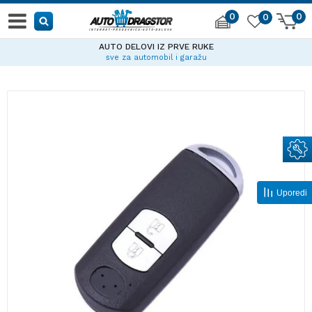
0
0
0
AUTO DELOVI IZ PRVE RUKE
sve za automobil i garažu
Uporedi