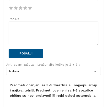
Poruka
POŠALJI
Anti-spam zaštita - izračunajte koliko je 2 + 3 :
Predmeti ocenjeni sa 3-5 zvezdica su najpopularniji
i najkvalitetniji. Predmeti ocenjeni sa 1-2 zvezdice
obično su novi proizvodi ili retki delovi automobila.