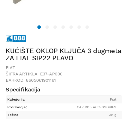
1
2
3
4
5
6
7
KUĆIŠTE OKLOP KLJUČA 3 dugmeta
ZA FIAT SIP22 PLAVO
FIAT
ŠIFRA ARTIKLA:
E37-AP000
BARKOD:
8605061901161
Specifikacija
Kategorija
Fiat
Proizvodjač
CAR 888 ACCESSORIES
Težina
38 g