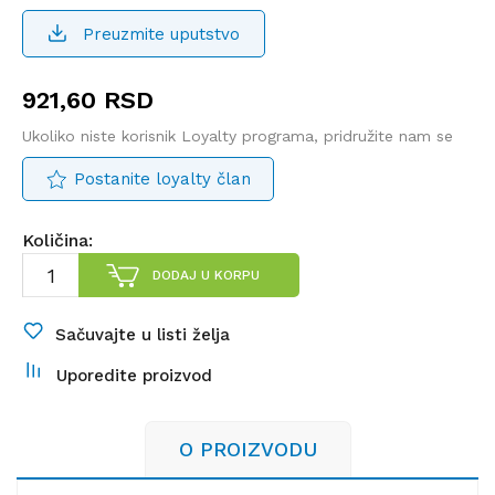
Preuzmite uputstvo
921,60
RSD
Ukoliko niste korisnik Loyalty programa, pridružite nam se
Postanite loyalty član
Količina:
DODAJ U KORPU
Sačuvajte u listi želja
Uporedite proizvod
O PROIZVODU