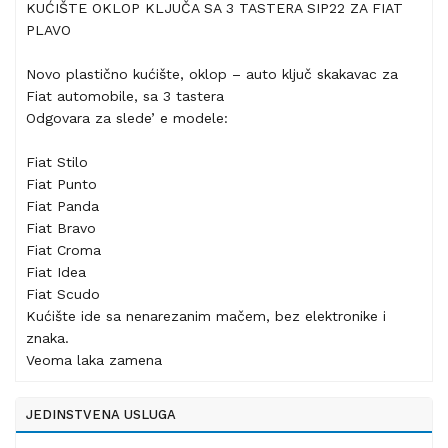
KUĆIŠTE OKLOP KLJUČA SA 3 TASTERA SIP22 ZA FIAT
PLAVO
Novo plastično kućište, oklop – auto ključ skakavac za
Fiat automobile, sa 3 tastera
Odgovara za slede’ e modele:
Fiat Stilo
Fiat Punto
Fiat Panda
Fiat Bravo
Fiat Croma
Fiat Idea
Fiat Scudo
Kućište ide sa nenarezanim mačem, bez elektronike i
znaka.
Veoma laka zamena
JEDINSTVENA USLUGA