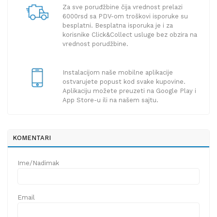
Za sve poruđžbine čija vrednost prelazi
6000rsd sa PDV-om troškovi isporuke su
besplatni. Besplatna isporuka je i za
korisnike Click&Collect usluge bez obzira na
vrednost porudžbine.
Instalacijom naše mobilne aplikacije
ostvarujete popust kod svake kupovine.
Aplikaciju možete preuzeti na Google Play i
App Store-u ili na našem sajtu.
KOMENTARI
Ime/Nadimak
Email