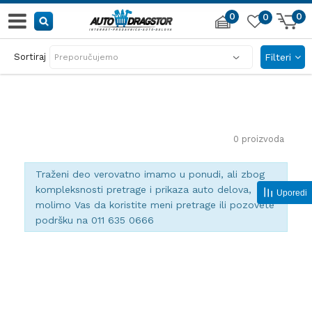
0
0
0
AUTO DELOVI IZ PRVE RUKE
Sortiraj
Filteri
sve za automobil i garažu
0
proizvoda
Traženi deo verovatno imamo u ponudi, ali zbog
kompleksnosti pretrage i prikaza auto delova,
Uporedi
molimo Vas da koristite meni pretrage ili pozovete
podršku na 011 635 0666