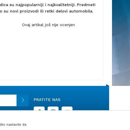
ca su najpopularniji i najkvalitetniji. Predmeti
 su novi proizvodi ili retki delovi automobila.
Ovaj artikal još nije ocenjen
PRATITE NAS
liko nastavite da