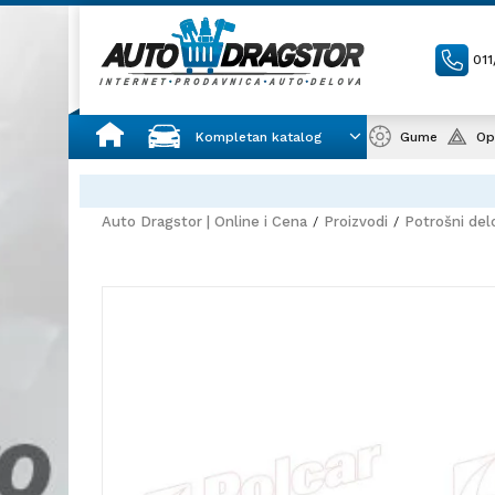
01
Kompletan katalog
Gume
Op
Auto Dragstor | Online i Cena
Proizvodi
Potrošni del