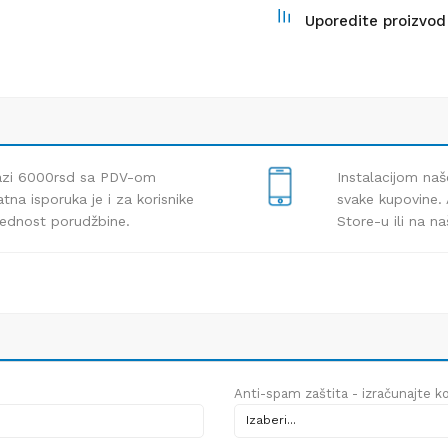
Uporedite proizvod
lazi 6000rsd sa PDV-om
Instalacijom naš
tna isporuka je i za korisnike
svake kupovine. 
rednost porudžbine.
Store-u ili na n
Anti-spam zaštita - izračunajte kol