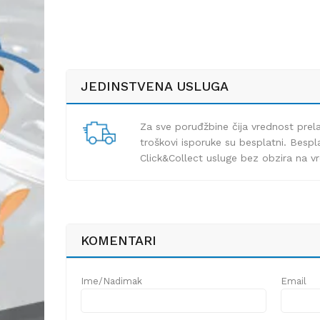
JEDINSTVENA USLUGA
Za sve poruđžbine čija vrednost pre
troškovi isporuke su besplatni. Bespla
Click&Collect usluge bez obzira na v
KOMENTARI
Ime/Nadimak
Email