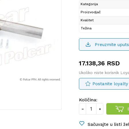
Kategorija
Proizvodjač
Kvalitet
Težina
Preuzmite uputs
17.138,36
RSD
Ukoliko niste korisnik Lo
Postanite loyalty
Količina:
Sačuvajte u listi že