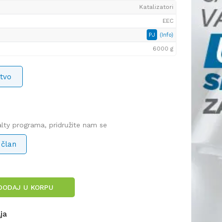
Katalizatori
EEC
PJ
(Info)
6000 g
tvo
yalty programa, pridružite nam se
 član
DODAJ U KORPU
lja