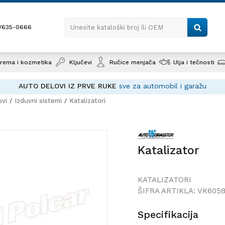
1/635-0666
Unesite kataloški broj ili OEM
rema i kozmetika
Ključevi
Ručice menjača
Ulja i tečnosti
AUTO DELOVI IZ PRVE RUKE
sve za automobil i garažu
ovi
Izduvni sistemi
Katalizatori
Katalizator
Katalizator
KATALIZATORI
ŠIFRA ARTIKLA:
VK605
Specifikacija