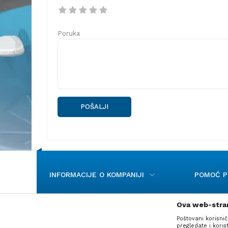
Poruka
POŠALJI
INFORMACIJE O KOMPANIJI
POMOĆ PR
Ova web-stran
Poštovani korisnič
pregledate i kori