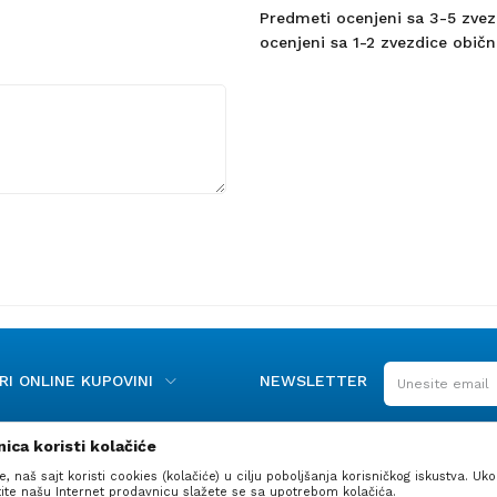
Predmeti ocenjeni sa 3-5 zvezdi
ocenjeni sa 1-2 zvezdice obično
I ONLINE KUPOVINI
NEWSLETTER
ica koristi kolačiće
e, naš sajt koristi cookies (kolačiće) u cilju poboljšanja korisničkog iskustva. Uko
stite našu Internet prodavnicu slažete se sa upotrebom kolačića.