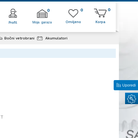
0
0
0
Omiljeno
Korpa
Moja garaza
Profil
Bočni vetrobrani
Akumulatori
Uporedi
8T