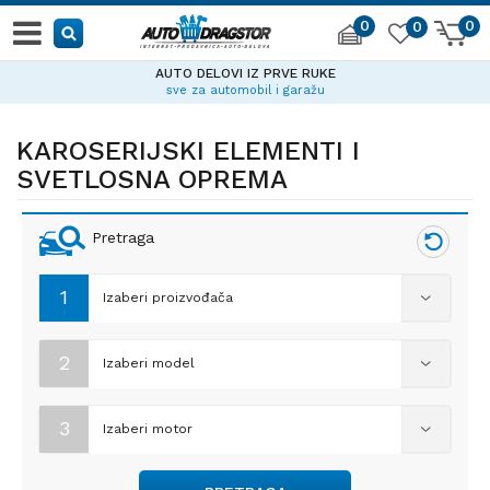
0
0
0
AUTO DELOVI IZ PRVE RUKE
sve za automobil i garažu
KAROSERIJSKI ELEMENTI I
SVETLOSNA OPREMA
Pretraga
1
Izaberi proizvođača
2
Izaberi model
3
Izaberi motor