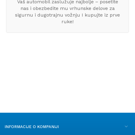
Vaš automobil zaslužuje najbolje – posetite
nas i obezbedite mu vrhunske delove za
sigurnu i dugotrajnu vožnju I kupujte iz prve
ruke!
INFORMACIJE O KOMPANIJI