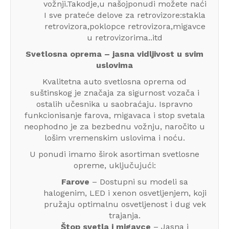
vožnji.Takodje,u našojponudi možete naći
I sve prateće delove za retrovizore:stakla
retrovizora,poklopce retrovizora,migavce
u retrovizorima..itd
Svetlosna oprema – jasna vidljivost u svim
uslovima
Kvalitetna auto svetlosna oprema od
suštinskog je značaja za sigurnost vozača i
ostalih učesnika u saobraćaju. Ispravno
funkcionisanje farova, migavaca i stop svetala
neophodno je za bezbednu vožnju, naročito u
lošim vremenskim uslovima i noću.
U ponudi imamo širok asortiman svetlosne
opreme, uključujući:
Farove
– Dostupni su modeli sa
halogenim, LED i xenon osvetljenjem, koji
pružaju optimalnu osvetljenost i dug vek
trajanja.
Štop svetla i migavce
– Jasna i