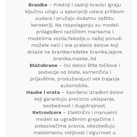
Branike
– Prednji i zadnji branici igraju
ključnu ulogu u apsorpciji udara prilikom
sudara i pružaju dodatnu zaštitu
karoseriji. Na raspolaganju su modeli
prilagođeni različitim markama i
modelima vozila.Takodje,u našoj ponudi
možete naći I sve prateće delove koji
dolaze na branike:rešetke branika,lajsne
branika,maske..itd
Blatobrane
– Ovi delovi štite točkove i
podvozje od blata, kamenčića i
prljavštine, produžavajući vek trajanja
automobila.
Haube i vrata
– Savršeno izrađeni delovi
koji garantuju precizno uklapanje,
bezbednost i dugotrajnost.
Retrovizore
– Električni i manuelni
modeli sa ugrađenim grejačima i
pokazivačima pravca, obezbeđuju
maksimalnu vidljivost i sigurnost u