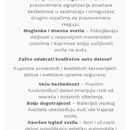
pravovremena signalizacija povećava
bezbednost u saobraćaju i omogućava
drugim vozačima da pravovremeno
reaguju.
Maglenke i dnevna svetla
– Poboljšavaju
vidljivost u nepovoljnim vremenskim
uslovima i doprinose boljoj uočljivosti
vozila na putu.
Zašto odabrati kvalitetne auto delove?
Kupovina proverenih i kvalitetnih karoserijskih
delova i svetlosne opreme osigurava:
Veću bezbednost
– Pravilno
funkcionišući delovi smanjuju rizik od
nesreća i dodatnih oštećenja.
Bolju dugotrajnost
– Materijali visokog
kvaliteta obezbeđuju duži vek trajanja
vozila.
Savršen izgled vozila
– Novi i očuvani
delovi poboljšavaju estetiku automobila i