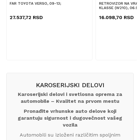
FAR TOYOTA VERSO, 09-13;
RETROVIZOR NA VRAT
KLASSE (W210), 06.95
27.537,72
RSD
16.098,70
RSD
KAROSERIJSKI DELOVI
Karoserijski delovi i svetlosna oprema za
automobile – Kvalitet na prvom mestu
Pronađite vrhunske auto delove koji
garantuju sigurnost i dugovečnost vašeg
vozila
Automobili su izloženi različitim spoljnim