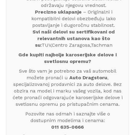
održavaju njegovu vrednost.
Precizno uklapanje
– Originalni i
kompatibilni delovi obezbeđuju lako
postavljanje i dugoročnu stabilnost.
Svi naši delovi su sertifikovani od
relevantnih ustanova kao što
su
:TUV,Centro Zaragosa,Tachman
Gde kupiti najbolje karoserijske delove i
svetlosnu opremu?
Sve što vam je potrebno za vaš automobil
možete pronaći u
Auto Dragstoru
,
specijalizovanoj prodavnici za auto delove. Bez
obzira na model i marku vašeg vozila, kod nas
ćete pronaći odgovarajuće karoserijske delove i
svetlosnu opremu po pristupačnim cenama.
Pozovite nas odmah i saznajte više o
dostupnim modelima i cenama:
011 635-0666