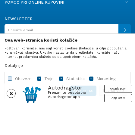
POMOĆ PRI ONLINE KUPOVINI
NEWSLETTER
Ova web-stranica koristi kolačiće
Poštovani korisniče, naš sajt koristi cookies (kolačiće) u cilju poboljšanja
PRATITE NAS
korisničkog iskustva. Ukoliko nastavite da pregledate i koristite našu
Internet prodavnicu slažete se sa upotrebom kolačića.
Detaljnije
Obavezni
Trajni
Statistika
Marketing
Autodragstor
Google play
Slažem se
Saznaj više
Preuzmite besplatno
Autodragstor app
App Store
Profil
Gume
Ulje i tečnosti
Autodelovi
Obavezni
Trajni
Statistika
Marketing