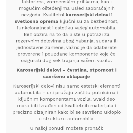
faktorima, vremenskim prilikama, kao i
mogućim oštećenjima usled saobraćajnih
nezgoda. Kvalitetni
karoserijski delovi
i
svetlosna oprema
ključni su za bezbednost,
funkcionalnost i estetiku vašeg automobila.
Bez obzira na to da li ste u potrazi za
rezervnim delovima zbog habanja, sudara ili
jednostavne zamene, važno je da odaberete
proverene i pouzdane komponente koje će
osigurati dug vek trajanja vašem vozilu.
Karoserijski delovi – čvrstina, otpornost i
savršeno uklapanje
Karoserijski delovi nisu samo estetski elementi
automobila – oni pružaju zaštitu putnicima i
ključnim komponentama vozila. Svaki deo
mora biti izrađen od kvalitetnih materijala i
precizno dizajniran kako bi se savršeno uklopio
u strukturu automobila.
U našoj ponudi možete pronaći: