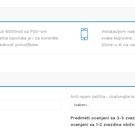
lazi 6000rsd sa PDV-om
Instalacijom naš
tna isporuka je i za korisnike
svake kupovine. 
rednost porudžbine.
Store-u ili na n
Anti-spam zaštita - izračunajte kol
Predmeti ocenjeni sa 3-5 zvezdi
ocenjeni sa 1-2 zvezdice obično