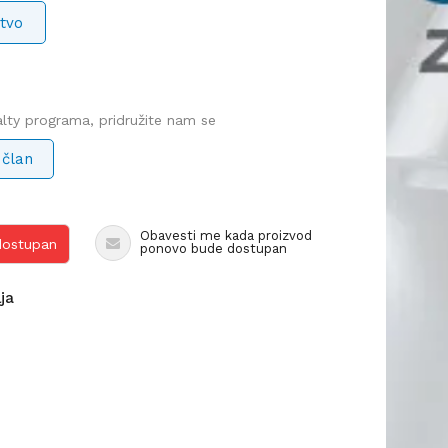
tvo
yalty programa, pridružite nam se
 član
Obavesti me kada proizvod
 dostupan
ponovo bude dostupan
lja