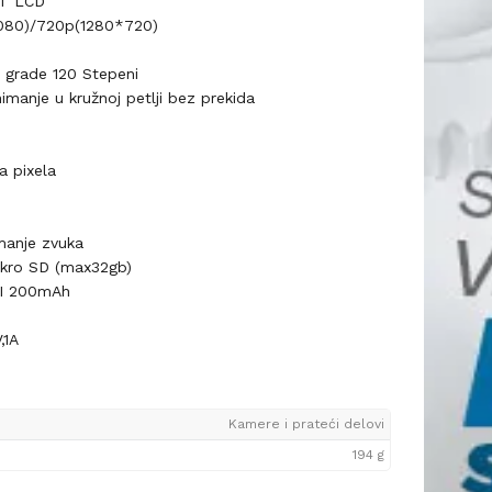
FT LCD
1080)/720p(1280*720)
+ grade 120 Stepeni
manje u kružnoj petlji bez prekida
 pixela
manje zvuka
ikro SD (max32gb)
 LI 200mAh
,1A
Kamere i prateći delovi
194 g