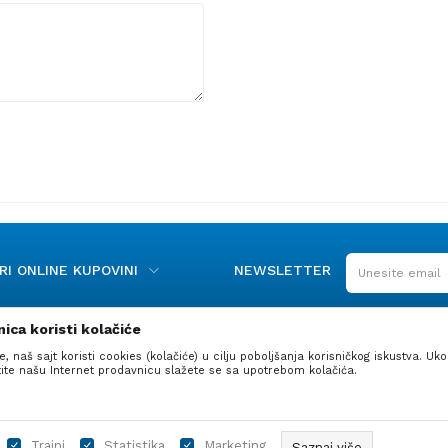
I ONLINE KUPOVINI
NEWSLETTER
ica koristi kolačiće
e, naš sajt koristi cookies (kolačiće) u cilju poboljšanja korisničkog iskustva. Uko
stite našu Internet prodavnicu slažete se sa upotrebom kolačića.
 proizvoda, prikazu slika i samih cena, ali ne možemo garantovati da 
Trajni
Statistika
Marketing
Saznaj više