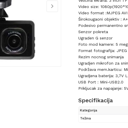
Velicina ekrana: 3 inch T
Video size: 1080p(1920*
Video format :MJPEG AVI
Širokougaoni objektiv : A
Podesivo permanentno sni
Senzor pokreta
Ugraden G senzor
Foto mod kamere: 5 mega
Format fotografija: JPEG
Rezim nocnog snimanja
Ugradjen mikrofon za sni
Podržava mem.karticu: M
Ugradjena baterija: 3,7V
USB Port : Mini-USB2.0
Prikljucak za napajanje: 5V
Specifikacija
Kategorija
Težina