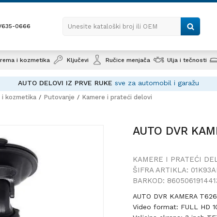
1/635-0666
Unesite kataloški broj ili OEM
rema i kozmetika
Ključevi
Ručice menjača
Ulja i tečnosti
AUTO DELOVI IZ PRVE RUKE
sve za automobil i garažu
i kozmetika
Putovanje
Kamere i prateći delovi
AUTO DVR KAMERA T6
AUTO DVR KAM
KAMERE I PRATEĆI DE
ŠIFRA ARTIKLA:
01K93A
BARKOD:
860506191441
AUTO DVR KAMERA T62
Video format: FULL HD 1