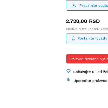
Preuzmite uputs
2.728,80
RSD
Ukoliko niste korisnik Lo
Postanite loyalty
Proizvod trenutno nije
Sačuvajte u listi že
Uporedite proizvod