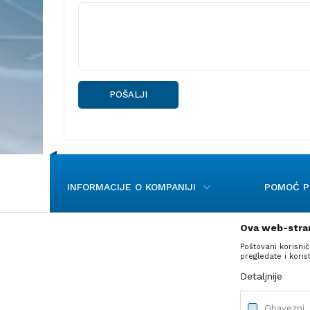
POŠALJI
INFORMACIJE O KOMPANIJI
POMOĆ PR
Ova web-stran
Poštovani korisnič
pregledate i kori
Detaljnije
Nastojimo da budemo što precizniji u opisu
Obavezni