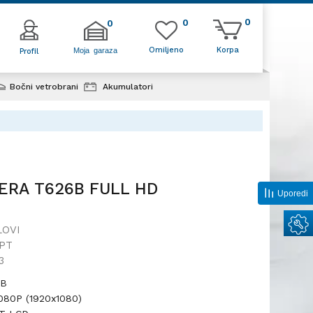
0
0
0
Omiljeno
Korpa
Moja garaza
Profil
Bočni vetrobrani
Akumulatori
26B FULL HD
ERA T626B FULL HD
Uporedi
LOVI
PT
3
6B
080P (1920x1080)