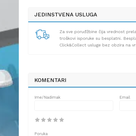
JEDINSTVENA USLUGA
Za sve poruđžbine čija vrednost pre
troškovi isporuke su besplatni. Bespla
Click&Collect usluge bez obzira na v
KOMENTARI
Ime/Nadimak
Email
Poruka