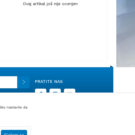
Ovaj artikal još nije ocenjen
PRATITE NAS
liko nastavite da
su sve informacije kompletne i bez grešaka.
Slažem se