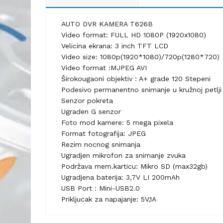
AUTO DVR KAMERA T626B
Video format: FULL HD 1080P (1920x1080)
Velicina ekrana: 3 inch TFT LCD
Video size: 1080p(1920*1080)/720p(1280*720)
Video format :MJPEG AVI
Širokougaoni objektiv : A+ grade 120 Stepeni
Podesivo permanentno snimanje u kružnoj petlji
Senzor pokreta
Ugraden G senzor
Foto mod kamere: 5 mega pixela
Format fotografija: JPEG
Rezim nocnog snimanja
Ugradjen mikrofon za snimanje zvuka
Podržava mem.karticu: Mikro SD (max32gb)
Ugradjena baterija: 3,7V LI 200mAh
USB Port : Mini-USB2.0
Prikljucak za napajanje: 5V,1A