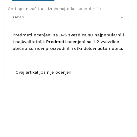
Anti-spam zaštita - izračunajte koliko je 4 + 1 :
Predmeti ocenjeni sa 3-5 zvezdica su najpopularniji
i najkvalitetniji. Predmeti ocenjeni sa 1-2 zvezdice
obično su novi proizvodi ili retki delovi automobila.
Ovaj artikal još nije ocenjen