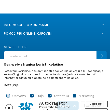
INFORMACIJE O KOMPANIJI
POMOĆ PRI ONLINE KUPOVINI
NEWSLETTER
Ova web-stranica koristi kolačiće
Poštovani korisniče, naš sajt koristi cookies (kolačiće) u cilju poboljšanja
PRATITE NAS
korisničkog iskustva. Ukoliko nastavite da pregledate i koristite našu
Internet prodavnicu slažete se sa upotrebom kolačića.
Detaljnije
Obavezni
Trajni
Statistika
Marketing
Autodragstor
Google play
Slažem se
Saznaj više
Preuzmite besplatno