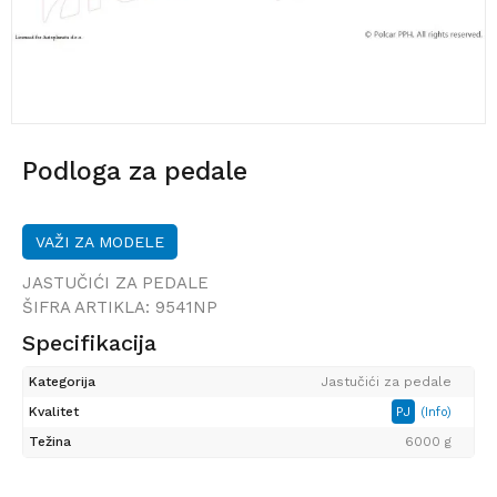
Podloga za pedale
VAŽI ZA MODELE
JASTUČIĆI ZA PEDALE
ŠIFRA ARTIKLA:
9541NP
Specifikacija
Kategorija
Jastučići za pedale
Kvalitet
PJ
(Info)
Težina
6000 g