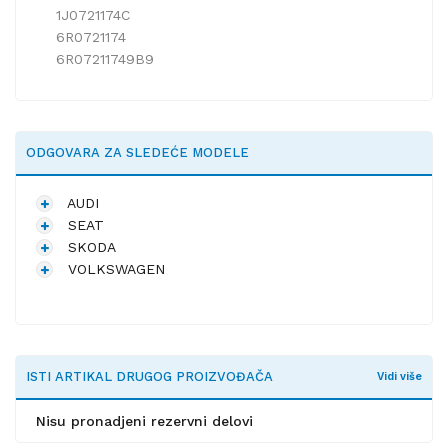
1J0721174C
6R0721174
6R07211749B9
ODGOVARA ZA SLEDEĆE MODELE
AUDI
SEAT
SKODA
VOLKSWAGEN
ISTI ARTIKAL DRUGOG PROIZVOĐAČA
Vidi više
Nisu pronadjeni rezervni delovi