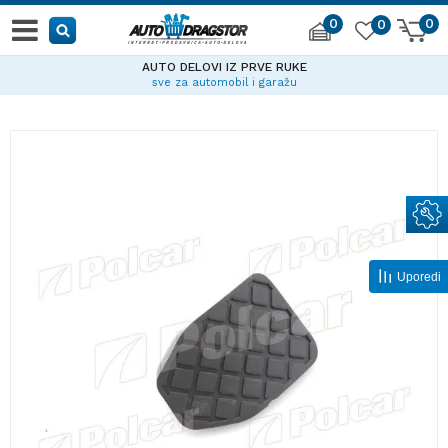
0
0
0
AUTO DELOVI IZ PRVE RUKE
sve za automobil i garažu
Uporedi