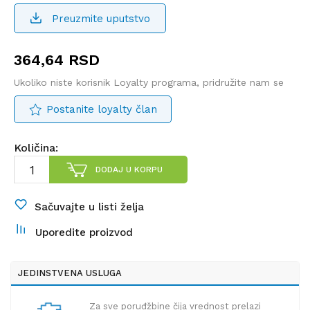
Preuzmite uputstvo
364,64
RSD
Ukoliko niste korisnik Loyalty programa, pridružite nam se
Postanite loyalty član
Količina:
DODAJ U KORPU
Sačuvajte u listi želja
Uporedite proizvod
JEDINSTVENA USLUGA
Za sve poruđžbine čija vrednost prelazi