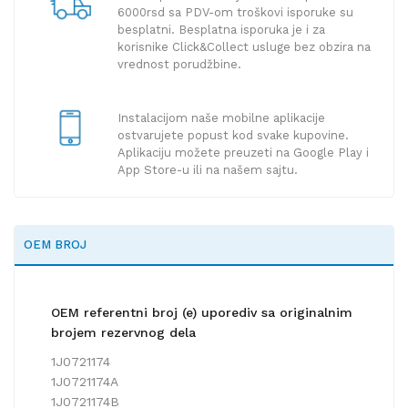
6000rsd sa PDV-om troškovi isporuke su
besplatni. Besplatna isporuka je i za
korisnike Click&Collect usluge bez obzira na
vrednost porudžbine.
Instalacijom naše mobilne aplikacije
ostvarujete popust kod svake kupovine.
Aplikaciju možete preuzeti na Google Play i
App Store-u ili na našem sajtu.
OEM BROJ
OEM referentni broj (e) uporediv sa originalnim
brojem rezervnog dela
1J0721174
1J0721174A
1J0721174B