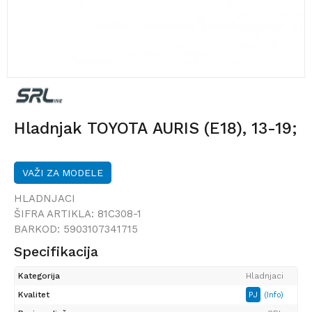
Hladnjak TOYOTA AURIS (E18), 13-19;
VAŽI ZA MODELE
HLADNJACI
ŠIFRA ARTIKLA:
81C308-1
BARKOD:
5903107341715
Specifikacija
Kategorija
Hladnjaci
Kvalitet
PJ
(Info)