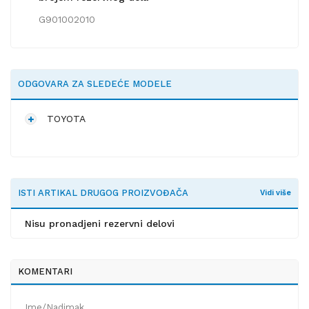
G901002010
ODGOVARA ZA SLEDEĆE MODELE
TOYOTA
ISTI ARTIKAL DRUGOG PROIZVOĐAČA
Vidi više
Nisu pronadjeni rezervni delovi
KOMENTARI
Ime/Nadimak