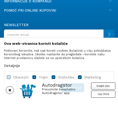
INFORMACIJE O KOMPANIJI
POMOĆ PRI ONLINE KUPOVINI
NEWSLETTER
Ova web-stranica koristi kolačiće
Poštovani korisniče, naš sajt koristi cookies (kolačiće) u cilju poboljšanja
PRATITE NAS
korisničkog iskustva. Ukoliko nastavite da pregledate i koristite našu
Internet prodavnicu slažete se sa upotrebom kolačića.
Detaljnije
Obavezni
Trajni
Statistika
Marketing
Autodragstor
Google play
Slažem se
Saznaj više
Preuzmite besplatno
Autodragstor app
App Store
Profil
Gume
Ulje i tečnosti
Autodelovi
Obavezni
Trajni
Statistika