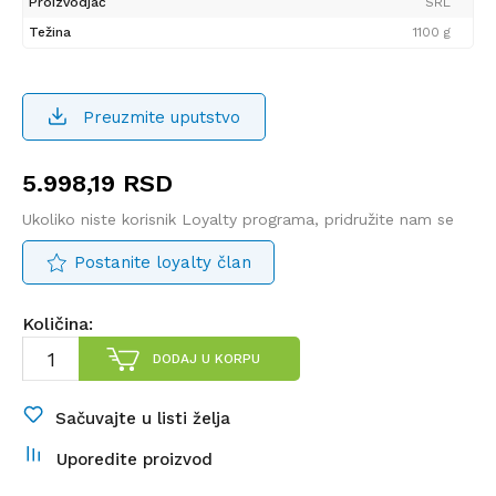
Proizvodjač
SRL
Težina
1100 g
Preuzmite uputstvo
5.998,19
RSD
Ukoliko niste korisnik Loyalty programa, pridružite nam se
Postanite loyalty član
Količina:
DODAJ U KORPU
Sačuvajte u listi želja
Uporedite proizvod