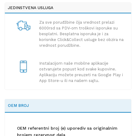
JEDINSTVENA USLUGA
Za sve poruđžbine čija vrednost prelazi
6000rsd sa PDV-om troškovi isporuke su
besplatni. Besplatna isporuka je i za
korisnike Click&Collect usluge bez obzira na
vrednost porudžbine.
Instalacijom naše mobilne aplikacije
ostvarujete popust kod svake kupovine.
Aplikaciju možete preuzeti na Google Play i
App Store-u ili na našem sajtu.
OEM BROJ
OEM referentni broj (e) uporediv sa originalnim
brojem rezervnog dela