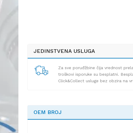
JEDINSTVENA USLUGA
Za sve poruđžbine čija vrednost pre
troškovi isporuke su besplatni. Bespla
Click&Collect usluge bez obzira na v
OEM BROJ