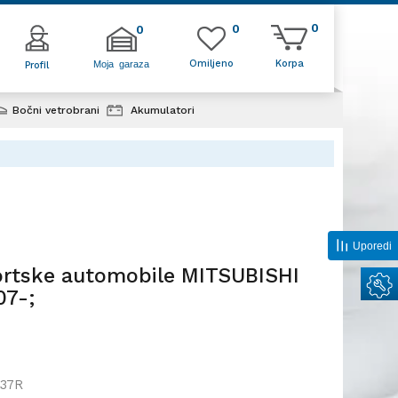
0
0
0
Omiljeno
Korpa
Moja garaza
Profil
Bočni vetrobrani
Akumulatori
omobile
 07-;
Uporedi
ortske automobile MITSUBISHI
07-;
37R