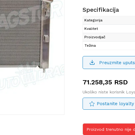
Specifikacija
Kategorija
Kvalitet
Proizvodjač
Težina
Preuzmite uputs
71.258,35
RSD
Ukoliko niste korisnik Lo
Postanite loyalty
Proizvod trenutno nije