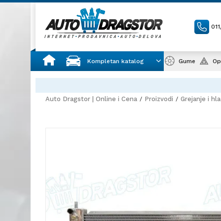
01
Kompletan katalog
Gume
Op
Auto Dragstor | Online i Cena
Proizvodi
Grejanje i hl