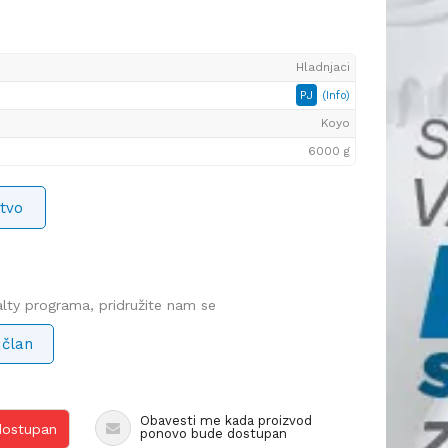
Hladnjaci
PJ
(Info)
Koyo
6000 g
tvo
yalty programa, pridružite nam se
 član
Obavesti me kada proizvod
 dostupan
ponovo bude dostupan