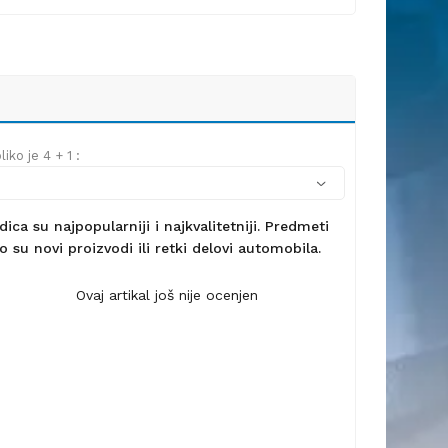
iko je 4 + 1 :
ca su najpopularniji i najkvalitetniji. Predmeti
 su novi proizvodi ili retki delovi automobila.
Ovaj artikal još nije ocenjen