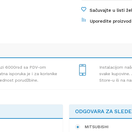
Sačuvajte u listi že
Uporedite proizvod
lazi 6000rsd sa PDV-om
Instalacijom naš
tna isporuka je i za korisnike
svake kupovine. 
rednost porudžbine.
Store-u ili na n
ODGOVARA ZA SLED
MITSUBISHI