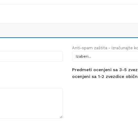
Anti-spam zaštita - izračunajte kol
Predmeti ocenjeni sa 3-5 zvezdi
ocenjeni sa 1-2 zvezdice obično