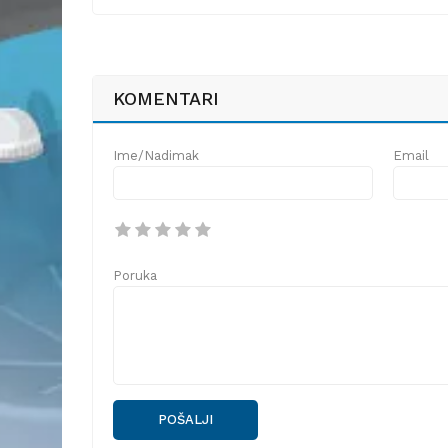
KOMENTARI
Ime/Nadimak
Email
Poruka
POŠALJI