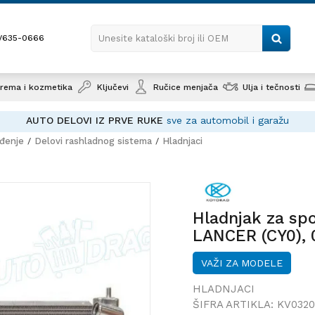
1/635-0666
Unesite kataloški broj ili OEM
rema i kozmetika
Ključevi
Ručice menjača
Ulja i tečnosti
AUTO DELOVI IZ PRVE RUKE
sve za automobil i garažu
ađenje
Delovi rashladnog sistema
Hladnjaci
Hladnjak za sportske aut
MITSUBISHI LANCER (CY0),
Hladnjak za sp
LANCER (CY0), 
VAŽI ZA MODELE
HLADNJACI
ŠIFRA ARTIKLA:
KV0320