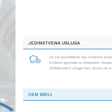
JEDINSTVENA USLUGA
Za sve poruđžbine čija vrednost pre
troškovi isporuke su besplatni. Bespla
Click&Collect usluge bez obzira na v
OEM BROJ