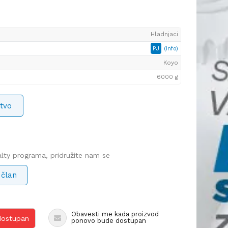
Hladnjaci
PJ
(Info)
Koyo
6000 g
tvo
yalty programa, pridružite nam se
 član
Obavesti me kada proizvod
 dostupan
ponovo bude dostupan