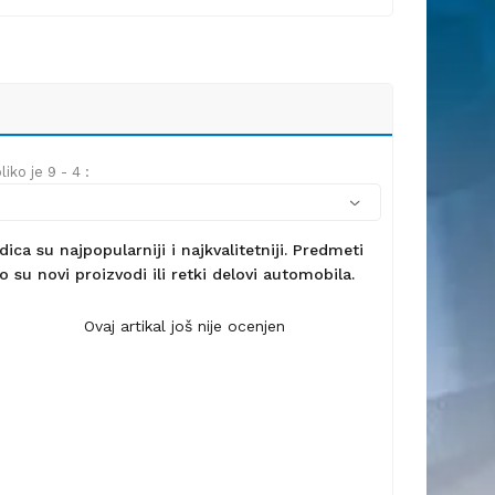
iko je 9 - 4 :
ca su najpopularniji i najkvalitetniji. Predmeti
 su novi proizvodi ili retki delovi automobila.
Ovaj artikal još nije ocenjen