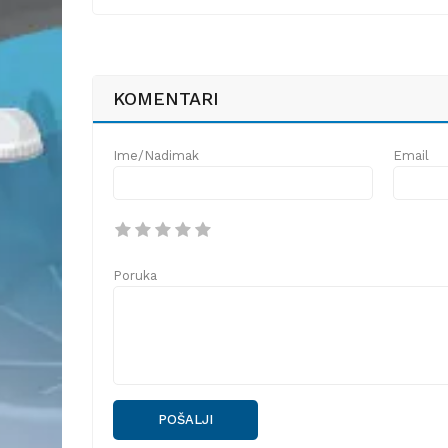
KOMENTARI
Ime/Nadimak
Email
Poruka
POŠALJI