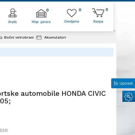
0
0
0
Omiljeno
Korpa
Moja garaza
Profil
Bočni vetrobrani
Akumulatori
omobile HONDA
Uporedi
ortske automobile HONDA CIVIC
-05;
55R