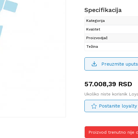
Specifikacija
Kategorija
Kvalitet
Proizvodjač
Težina
Preuzmite uputs
57.008,39
RSD
Ukoliko niste korisnik Lo
Postanite loyalty
Proizvod trenutno nije