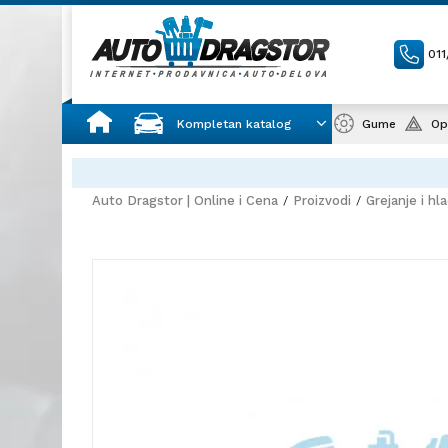
01
Kompletan katalog
Gume
Op
Auto Dragstor | Online i Cena
Proizvodi
Grejanje i hl