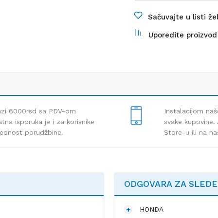
Sačuvajte u listi že
Uporedite proizvod
lazi 6000rsd sa PDV-om
Instalacijom naš
tna isporuka je i za korisnike
svake kupovine. 
rednost porudžbine.
Store-u ili na n
ODGOVARA ZA SLED
HONDA