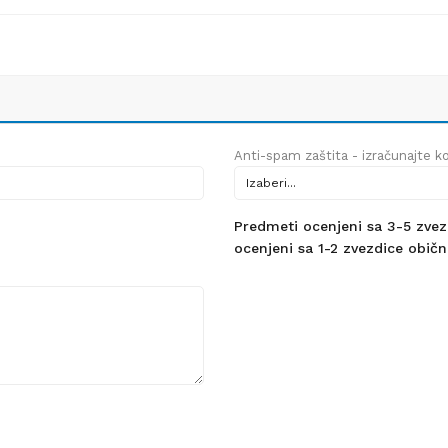
Anti-spam zaštita - izračunajte kol
Predmeti ocenjeni sa 3-5 zvezdi
ocenjeni sa 1-2 zvezdice obično