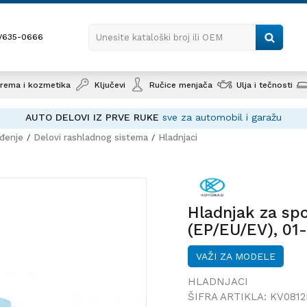
1/635-0666
Unesite kataloški broj ili OEM
rema i kozmetika
Ključevi
Ručice menjača
Ulja i tečnosti
AUTO DELOVI IZ PRVE RUKE
sve za automobil i garažu
ađenje
Delovi rashladnog sistema
Hladnjaci
Hladnjak za sportske aut
CIVIC (EP/EU/EV), 01-05;
Hladnjak za sp
(EP/EU/EV), 01
VAŽI ZA MODELE
HLADNJACI
ŠIFRA ARTIKLA:
KV0812