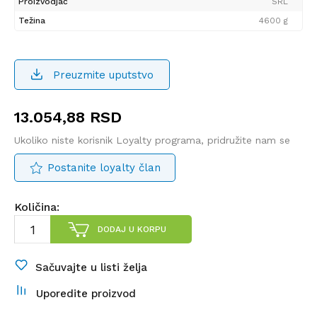
Proizvodjač
SRL
Težina
4600 g
Preuzmite uputstvo
13.054,88
RSD
Ukoliko niste korisnik Loyalty programa, pridružite nam se
Postanite loyalty član
Količina:
DODAJ U KORPU
Sačuvajte u listi želja
Uporedite proizvod