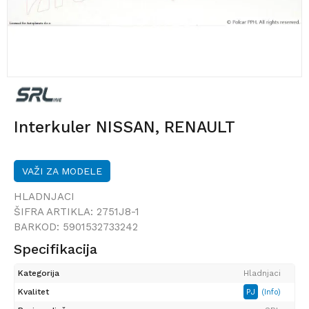
Interkuler NISSAN, RENAULT
VAŽI ZA MODELE
HLADNJACI
ŠIFRA ARTIKLA:
2751J8-1
BARKOD:
5901532733242
Specifikacija
Kategorija
Hladnjaci
Kvalitet
PJ
(Info)