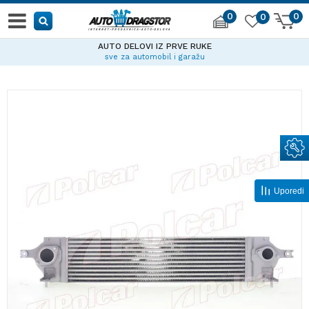
0
0
0
AUTO DELOVI IZ PRVE RUKE
sve za automobil i garažu
Uporedi