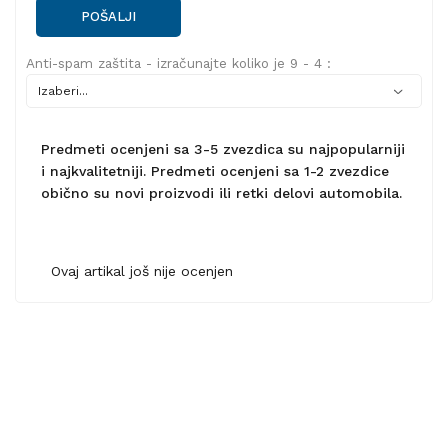
POŠALJI
Anti-spam zaštita - izračunajte koliko je 9 - 4 :
Predmeti ocenjeni sa 3-5 zvezdica su najpopularniji
i najkvalitetniji. Predmeti ocenjeni sa 1-2 zvezdice
obično su novi proizvodi ili retki delovi automobila.
Ovaj artikal još nije ocenjen