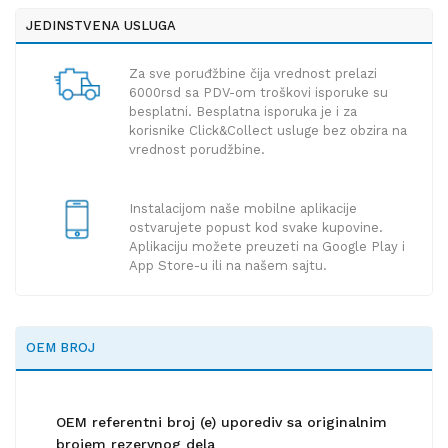
JEDINSTVENA USLUGA
Za sve poruđžbine čija vrednost prelazi
6000rsd sa PDV-om troškovi isporuke su
besplatni. Besplatna isporuka je i za
korisnike Click&Collect usluge bez obzira na
vrednost porudžbine.
Instalacijom naše mobilne aplikacije
ostvarujete popust kod svake kupovine.
Aplikaciju možete preuzeti na Google Play i
App Store-u ili na našem sajtu.
OEM BROJ
OEM referentni broj (e) uporediv sa originalnim
brojem rezervnog dela