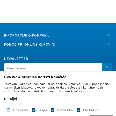
INFORMACIJE O KOMPANIJI
POMOĆ PRI ONLINE KUPOVINI
NEWSLETTER
Ova web-stranica koristi kolačiće
Poštovani korisniče, naš sajt koristi cookies (kolačiće) u cilju poboljšanja
PRATITE NAS
korisničkog iskustva. Ukoliko nastavite da pregledate i koristite našu
Internet prodavnicu slažete se sa upotrebom kolačića.
Detaljnije
Obavezni
Trajni
Statistika
Marketing