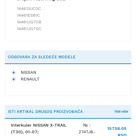
144613UC0C
14461ES61C
14461JG70B
14461JG70C
ODGOVARA ZA SLEDEĆE MODELE
NISSAN
RENAULT
ISTI ARTIKAL DRUGOG PROIZVOĐAČA
Vidi više
Interkuler NISSAN X-TRAIL
№ :
15758.05
(T30), 01-07;
2747J8-
RSD