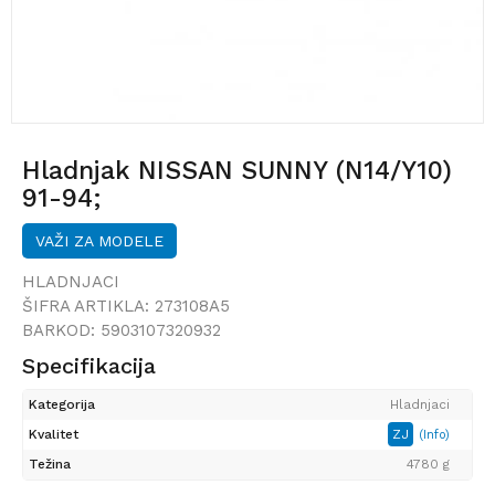
Hladnjak NISSAN SUNNY (N14/Y10)
91-94;
VAŽI ZA MODELE
HLADNJACI
ŠIFRA ARTIKLA:
273108A5
BARKOD:
5903107320932
Specifikacija
Kategorija
Hladnjaci
Kvalitet
ZJ
(Info)
Težina
4780 g