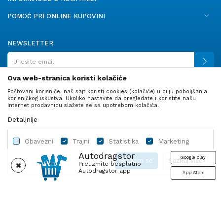
POMOĆ PRI ONLINE KUPOVINI
NEWSLETTER
Ova web-stranica koristi kolačiće
Poštovani korisniče, naš sajt koristi cookies (kolačiće) u cilju poboljšanja
PRATITE NAS
korisničkog iskustva. Ukoliko nastavite da pregledate i koristite našu
Internet prodavnicu slažete se sa upotrebom kolačića.
Detaljnije
Obavezni
Trajni
Statistika
Marketing
Autodragstor
Google play
Slažem se
Saznaj više
Preuzmite besplatno
Autodragstor app
App Store
Profil
Gume
Ulje i tečnosti
Autodelovi
Obavezni
Trajni
Statistika