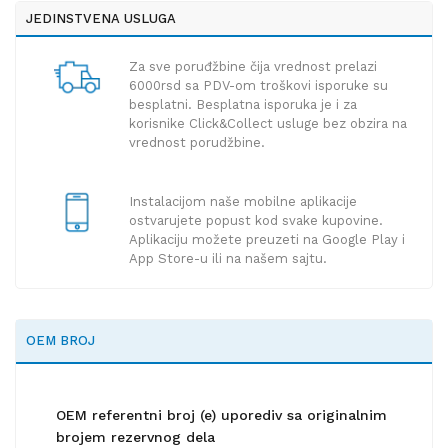
JEDINSTVENA USLUGA
Za sve poruđžbine čija vrednost prelazi
6000rsd sa PDV-om troškovi isporuke su
besplatni. Besplatna isporuka je i za
korisnike Click&Collect usluge bez obzira na
vrednost porudžbine.
Instalacijom naše mobilne aplikacije
ostvarujete popust kod svake kupovine.
Aplikaciju možete preuzeti na Google Play i
App Store-u ili na našem sajtu.
OEM BROJ
OEM referentni broj (e) uporediv sa originalnim
brojem rezervnog dela