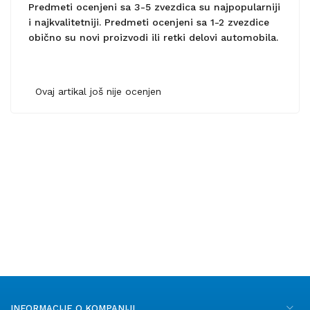
Predmeti ocenjeni sa 3-5 zvezdica su najpopularniji
i najkvalitetniji. Predmeti ocenjeni sa 1-2 zvezdice
obično su novi proizvodi ili retki delovi automobila.
Ovaj artikal još nije ocenjen
INFORMACIJE O KOMPANIJI