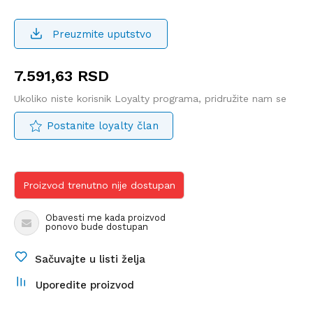
Preuzmite uputstvo
7.591,63
RSD
Ukoliko niste korisnik Loyalty programa, pridružite nam se
Postanite loyalty član
Proizvod trenutno nije dostupan
Obavesti me kada proizvod
ponovo bude dostupan
Sačuvajte u listi želja
Uporedite proizvod