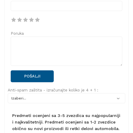
Poruka
POŠALJI
Anti-spam zaštita - izračunajte koliko je 4 + 1 :
Predmeti ocenjeni sa 3-5 zvezdica su najpopularniji
i najkvalitetniji. Predmeti ocenjeni sa 1-2 zvezdice
obično su novi proizvodi ili retki delovi automobila.