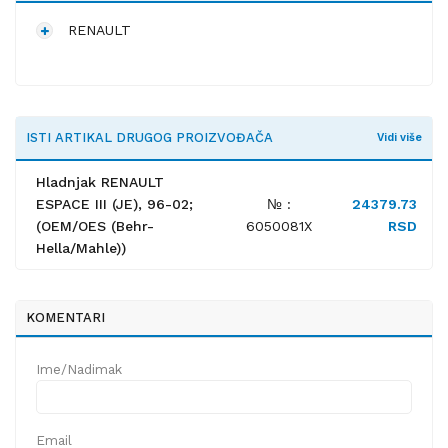
RENAULT
ISTI ARTIKAL DRUGOG PROIZVOĐAČA
Vidi više
Hladnjak RENAULT
ESPACE III (JE), 96-02;
№ :
24379.73
(OEM/OES (Behr-
6050081X
RSD
Hella/Mahle))
KOMENTARI
Ime/Nadimak
Email