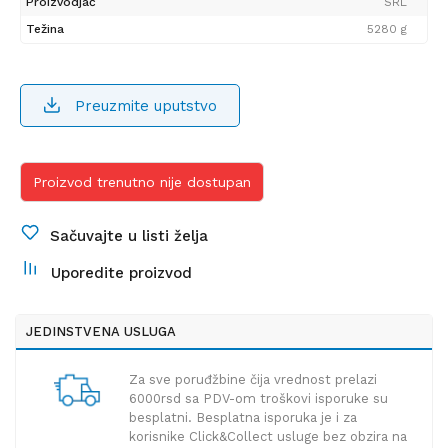
Proizvodjač
SRL
Težina
5280 g
Preuzmite uputstvo
Proizvod trenutno nije dostupan
Sačuvajte u listi želja
Uporedite proizvod
JEDINSTVENA USLUGA
Za sve poruđžbine čija vrednost prelazi
6000rsd sa PDV-om troškovi isporuke su
besplatni. Besplatna isporuka je i za
korisnike Click&Collect usluge bez obzira na