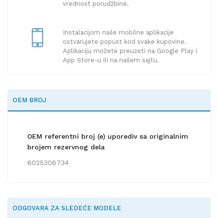
vrednost porudžbine.
Instalacijom naše mobilne aplikacije
ostvarujete popust kod svake kupovine.
Aplikaciju možete preuzeti na Google Play i
App Store-u ili na našem sajtu.
OEM BROJ
OEM referentni broj (e) uporediv sa originalnim
brojem rezervnog dela
6025306734
ODGOVARA ZA SLEDEĆE MODELE