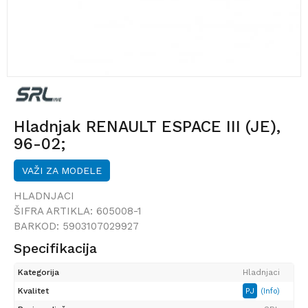
Hladnjak RENAULT ESPACE III (JE),
96-02;
VAŽI ZA MODELE
HLADNJACI
ŠIFRA ARTIKLA:
605008-1
BARKOD:
5903107029927
Specifikacija
Kategorija
Hladnjaci
Kvalitet
PJ
(Info)