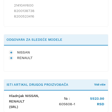
21410AY600
8200138738
8200523416
ODGOVARA ZA SLEDEĆE MODELE
NISSAN
RENAULT
ISTI ARTIKAL DRUGOG PROIZVOĐAČA
Vidi više
Hladnjak NISSAN,
№ :
5523.00
RENAULT
605608-1
RSD
(SRL)