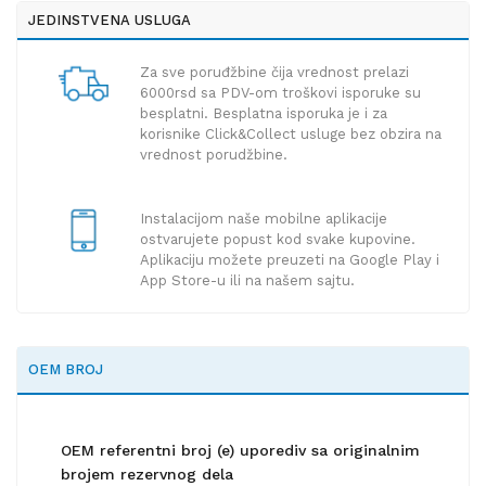
JEDINSTVENA USLUGA
Za sve poruđžbine čija vrednost prelazi
6000rsd sa PDV-om troškovi isporuke su
besplatni. Besplatna isporuka je i za
korisnike Click&Collect usluge bez obzira na
vrednost porudžbine.
Instalacijom naše mobilne aplikacije
ostvarujete popust kod svake kupovine.
Aplikaciju možete preuzeti na Google Play i
App Store-u ili na našem sajtu.
OEM BROJ
OEM referentni broj (e) uporediv sa originalnim
brojem rezervnog dela