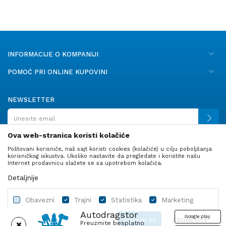
INFORMACIJE O KOMPANIJI
POMOĆ PRI ONLINE KUPOVINI
NEWSLETTER
Ova web-stranica koristi kolačiće
Poštovani korisniče, naš sajt koristi cookies (kolačiće) u cilju poboljšanja
PRATITE NAS
korisničkog iskustva. Ukoliko nastavite da pregledate i koristite našu
Internet prodavnicu slažete se sa upotrebom kolačića.
Detaljnije
Obavezni
Trajni
Statistika
Marketing
Autodragstor
Google play
Slažem se
Saznaj više
Preuzmite besplatno