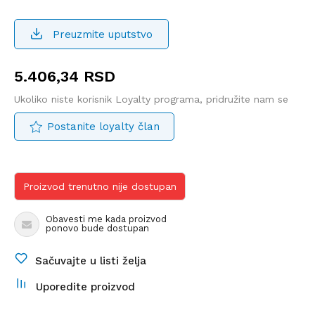
Preuzmite uputstvo
5.406,34
RSD
Ukoliko niste korisnik Loyalty programa, pridružite nam se
Postanite loyalty član
Proizvod trenutno nije dostupan
Obavesti me kada proizvod
ponovo bude dostupan
Sačuvajte u listi želja
Uporedite proizvod