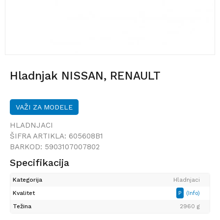
Hladnjak NISSAN, RENAULT
VAŽI ZA MODELE
HLADNJACI
ŠIFRA ARTIKLA:
605608B1
BARKOD:
5903107007802
Specifikacija
Kategorija
Hladnjaci
Kvalitet
P
(Info)
Težina
2960 g