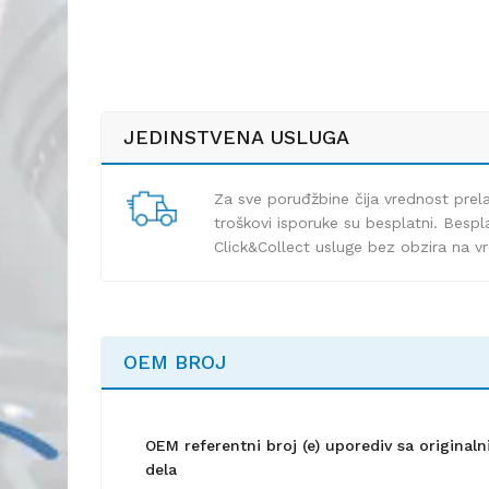
JEDINSTVENA USLUGA
Za sve poruđžbine čija vrednost pre
troškovi isporuke su besplatni. Bespla
Click&Collect usluge bez obzira na v
OEM BROJ
OEM referentni broj (e) uporediv sa origina
dela