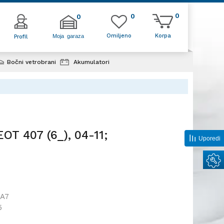
0
0
0
Omiljeno
Korpa
Moja garaza
Profil
Bočni vetrobrani
Akumulatori
, 04-11;
OT 407 (6_), 04-11;
Uporedi
A7
5