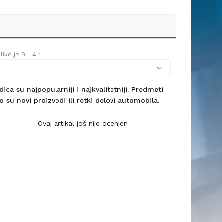
iko je 9 - 4 :
ca su najpopularniji i najkvalitetniji. Predmeti
 su novi proizvodi ili retki delovi automobila.
Ovaj artikal još nije ocenjen