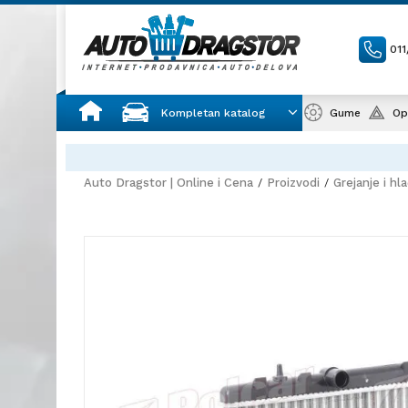
01
Kompletan katalog
Gume
Op
Auto Dragstor | Online i Cena
Proizvodi
Grejanje i hl