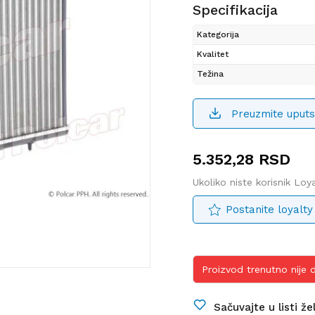
Specifikacija
Kategorija
Kvalitet
Težina
Preuzmite uputs
5.352,28
RSD
Ukoliko niste korisnik Lo
Postanite loyalty
Proizvod trenutno nije
Sačuvajte u listi že