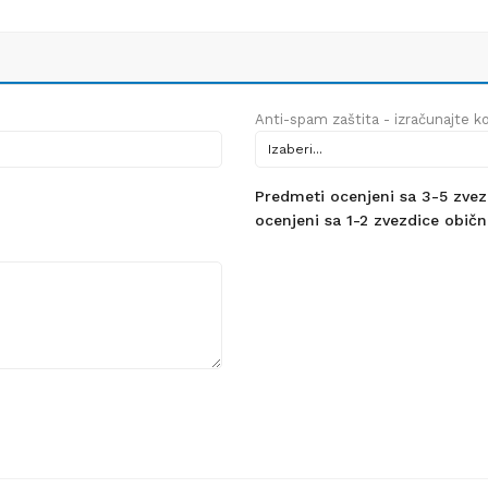
Anti-spam zaštita - izračunajte kol
Predmeti ocenjeni sa 3-5 zvezdi
ocenjeni sa 1-2 zvezdice obično