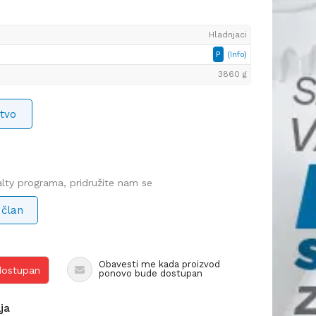
Hladnjaci
P
(Info)
3860 g
tvo
yalty programa, pridružite nam se
 član
Obavesti me kada proizvod
 dostupan
ponovo bude dostupan
lja