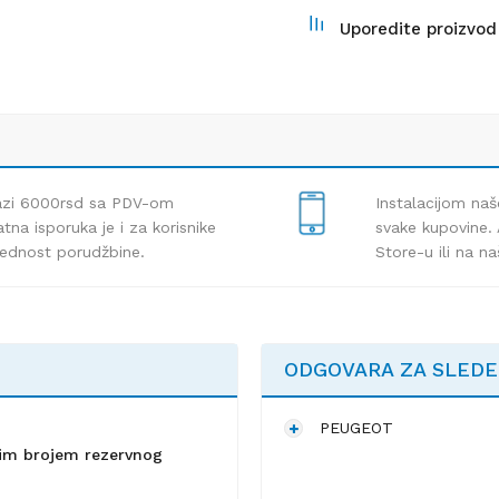
Uporedite proizvod
lazi 6000rsd sa PDV-om
Instalacijom naš
tna isporuka je i za korisnike
svake kupovine. 
rednost porudžbine.
Store-u ili na n
ODGOVARA ZA SLED
PEUGEOT
lnim brojem rezervnog