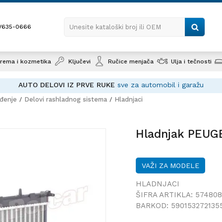
1/635-0666
Unesite kataloški broj ili OEM
rema i kozmetika
Ključevi
Ručice menjača
Ulja i tečnosti
AUTO DELOVI IZ PRVE RUKE
sve za automobil i garažu
ađenje
Delovi rashladnog sistema
Hladnjaci
Hladnjak PEUGEOT 407 (6_)
Hladnjak PEUGE
VAŽI ZA MODELE
HLADNJACI
ŠIFRA ARTIKLA:
574808
BARKOD:
590153272135