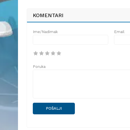
KOMENTARI
Ime/Nadimak
Email
Poruka
POŠALJI