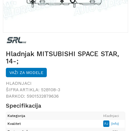
Hladnjak MITSUBISHI SPACE STAR,
14-;
VAŽI ZA MODELE
HLADNJACI
ŠIFRA ARTIKLA:
52B108-3
BARKOD:
5901532879636
Specifikacija
Kategorija
Hladnjaci
Kvalitet
PJ
(Info)