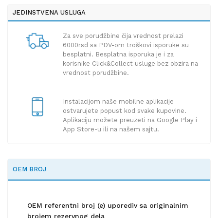
JEDINSTVENA USLUGA
Za sve poruđžbine čija vrednost prelazi
6000rsd sa PDV-om troškovi isporuke su
besplatni. Besplatna isporuka je i za
korisnike Click&Collect usluge bez obzira na
vrednost porudžbine.
Instalacijom naše mobilne aplikacije
ostvarujete popust kod svake kupovine.
Aplikaciju možete preuzeti na Google Play i
App Store-u ili na našem sajtu.
OEM BROJ
OEM referentni broj (e) uporediv sa originalnim
brojem rezervnog dela