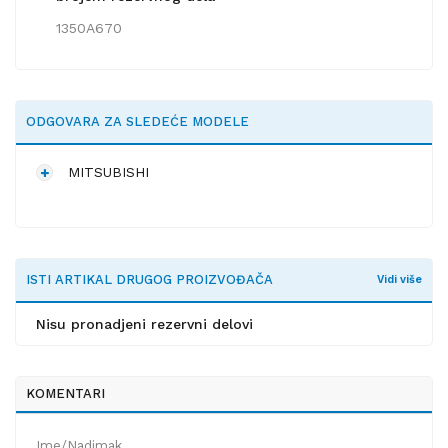
1350A670
ODGOVARA ZA SLEDEĆE MODELE
MITSUBISHI
ISTI ARTIKAL DRUGOG PROIZVOĐAČA
Vidi više
Nisu pronadjeni rezervni delovi
KOMENTARI
Ime/Nadimak