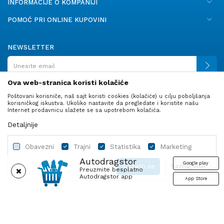
INFORMACIJE O KOMPANIJI
POMOĆ PRI ONLINE KUPOVINI
NEWSLETTER
Ova web-stranica koristi kolačiće
Poštovani korisniče, naš sajt koristi cookies (kolačiće) u cilju poboljšanja
PRATITE NAS
korisničkog iskustva. Ukoliko nastavite da pregledate i koristite našu
Internet prodavnicu slažete se sa upotrebom kolačića.
Detaljnije
Obavezni
Trajni
Statistika
Marketing
Autodragstor
Google play
Slažem se
Saznaj više
Preuzmite besplatno
Autodragstor app
App Store
Profil
Gume
Ulje i tečnosti
Autodelovi
Obavezni
Trajni
Statistika