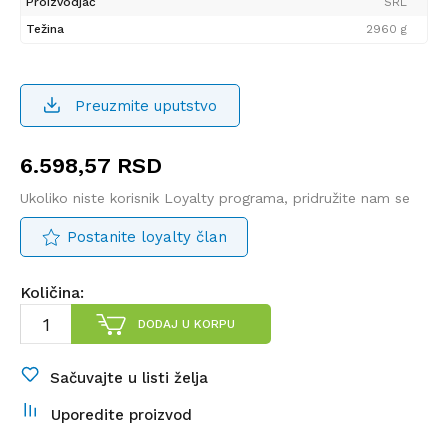
Proizvodjač
SRL
Težina
2960 g
Preuzmite uputstvo
6.598,57
RSD
Ukoliko niste korisnik Loyalty programa, pridružite nam se
Postanite loyalty član
Količina:
DODAJ U KORPU
Sačuvajte u listi želja
Uporedite proizvod