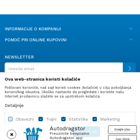
INFORMACIJE O KOMPANIJI
POMOĆ PRI ONLINE KUPOVINI
NEWSLETTER
Ova web-stranica koristi kolačiće
Poštovani korisniče, naš sajt koristi cookies (kolačiće) u cilju poboljšanja
PRATITE NAS
korisničkog iskustva. Ukoliko nastavite da pregledate i koristite našu
Internet prodavnicu slažete se sa upotrebom kolačića.
Detaljnije
Obavezni
Trajni
Statistika
Marketing
Autodragstor
Google play
Slažem se
Saznaj više
Preuzmite besplatno
Autodragstor app
App Store