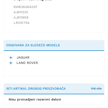
9W836A642AF
AJ811330
AJ811959
LR010754
ODGOVARA ZA SLEDEĆE MODELE
JAGUAR
LAND ROVER
ISTI ARTIKAL DRUGOG PROIZVOĐAČA
Vidi više
Nisu pronadjeni rezervni delovi