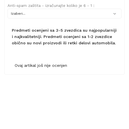
Anti-spam zaštita - izračunajte koliko je 6 - 1 :
Predmeti ocenjeni sa 3-5 zvezdica su najpopularniji
i najkvalitetniji. Predmeti ocenjeni sa 1-2 zvezdice
obično su novi proizvodi ili retki delovi automobila.
Ovaj artikal još nije ocenjen