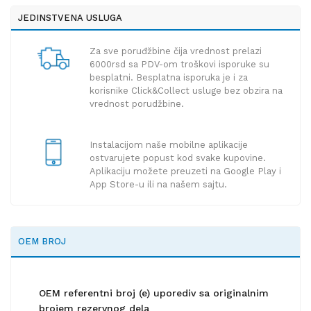
JEDINSTVENA USLUGA
Za sve poruđžbine čija vrednost prelazi
6000rsd sa PDV-om troškovi isporuke su
besplatni. Besplatna isporuka je i za
korisnike Click&Collect usluge bez obzira na
vrednost porudžbine.
Instalacijom naše mobilne aplikacije
ostvarujete popust kod svake kupovine.
Aplikaciju možete preuzeti na Google Play i
App Store-u ili na našem sajtu.
OEM BROJ
OEM referentni broj (e) uporediv sa originalnim
brojem rezervnog dela