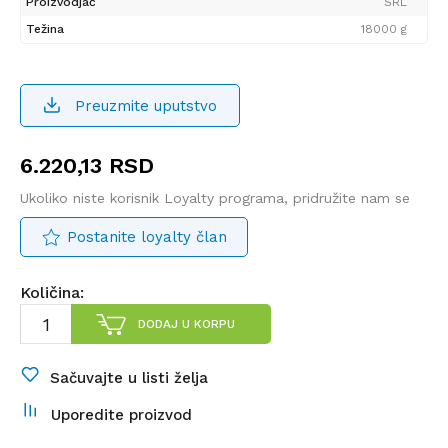
Proizvodjač
SRL
Težina
18000 g
Preuzmite uputstvo
6.220,13
RSD
Ukoliko niste korisnik Loyalty programa, pridružite nam se
Postanite loyalty član
Količina:
DODAJ U KORPU
Sačuvajte u listi želja
Uporedite proizvod