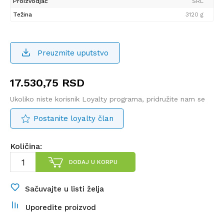
Proizvodjač
SRL
Težina
3120 g
Preuzmite uputstvo
17.530,75
RSD
Ukoliko niste korisnik Loyalty programa, pridružite nam se
Postanite loyalty član
Količina:
DODAJ U KORPU
Sačuvajte u listi želja
Uporedite proizvod