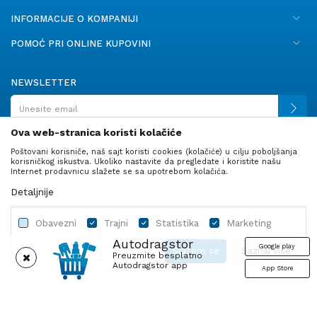
INFORMACIJE O KOMPANIJI
POMOĆ PRI ONLINE KUPOVINI
NEWSLETTER
Ova web-stranica koristi kolačiće
Poštovani korisniče, naš sajt koristi cookies (kolačiće) u cilju poboljšanja
PRATITE NAS
korisničkog iskustva. Ukoliko nastavite da pregledate i koristite našu
Internet prodavnicu slažete se sa upotrebom kolačića.
Detaljnije
Obavezni
Trajni
Statistika
Marketing
Autodragstor
Google play
Slažem se
Saznaj više
Preuzmite besplatno
Autodragstor app
App Store
Profil
Gume
Ulje i tečnosti
Autodelovi
Obavezni
Trajni