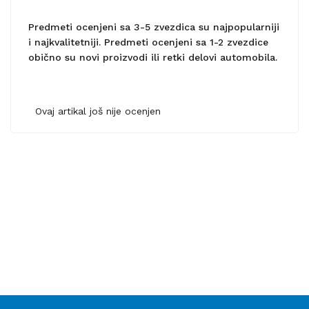
Predmeti ocenjeni sa 3-5 zvezdica su najpopularniji
i najkvalitetniji. Predmeti ocenjeni sa 1-2 zvezdice
obično su novi proizvodi ili retki delovi automobila.
Ovaj artikal još nije ocenjen