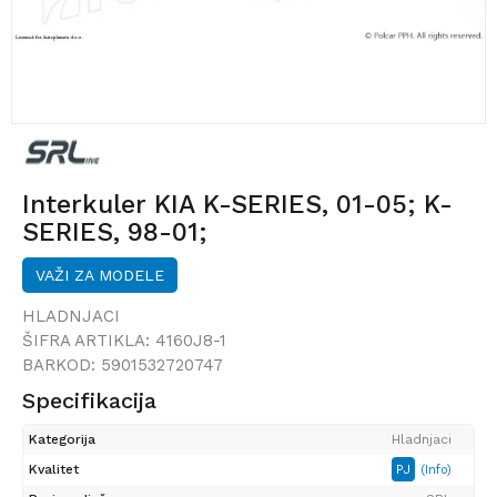
Interkuler KIA K-SERIES, 01-05; K-
SERIES, 98-01;
VAŽI ZA MODELE
HLADNJACI
ŠIFRA ARTIKLA:
4160J8-1
BARKOD:
5901532720747
Specifikacija
Kategorija
Hladnjaci
Kvalitet
PJ
(Info)