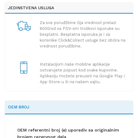
JEDINSTVENA USLUGA
Za sve poruđžbine čija vrednost prelazi
6000rsd sa PDV-om troškovi isporuke su
besplatni. Besplatna isporuka je i za
korisnike Click&Collect usluge bez obzira na
vrednost porudžbine.
Instalacijom naše mobilne aplikacije
ostvarujete popust kod svake kupovine.
Aplikaciju možete preuzeti na Google Play i
App Store-u ili na našem sajtu.
OEM BROJ
OEM referentni broj (e) uporediv sa originalnim
brojem rezervnog dela