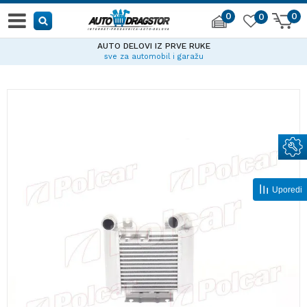
0
0
0
AUTO DELOVI IZ PRVE RUKE
sve za automobil i garažu
Uporedi