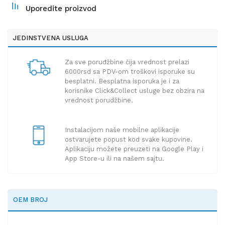
Uporedite proizvod
JEDINSTVENA USLUGA
Za sve poruđžbine čija vrednost prelazi
6000rsd sa PDV-om troškovi isporuke su
besplatni. Besplatna isporuka je i za
korisnike Click&Collect usluge bez obzira na
vrednost porudžbine.
Instalacijom naše mobilne aplikacije
ostvarujete popust kod svake kupovine.
Aplikaciju možete preuzeti na Google Play i
App Store-u ili na našem sajtu.
OEM BROJ