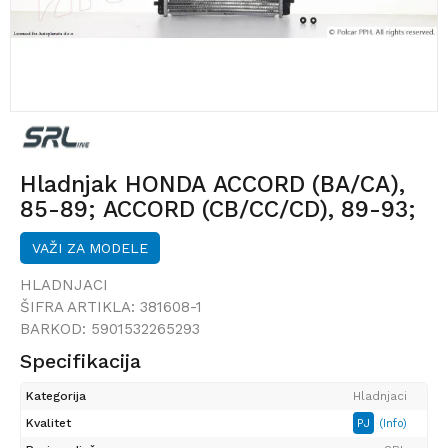
Hladnjak HONDA ACCORD (BA/CA),
85-89; ACCORD (CB/CC/CD), 89-93;
VAŽI ZA MODELE
HLADNJACI
ŠIFRA ARTIKLA:
381608-1
BARKOD:
5901532265293
Specifikacija
Kategorija
Hladnjaci
Kvalitet
PJ
(Info)