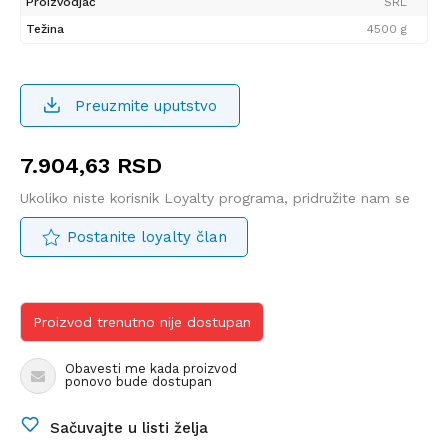
Proizvodjač
SRL
Težina
4500 g
Preuzmite uputstvo
7.904,63
RSD
Ukoliko niste korisnik Loyalty programa, pridružite nam se
Postanite loyalty član
Proizvod trenutno nije dostupan
Obavesti me kada proizvod
ponovo bude dostupan
Sačuvajte u listi želja