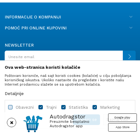
INFORMACIJE O KOMPANIJI
POMOĆ PRI ONLINE KUPOVINI
NEWSLETTER
Ova web-stranica koristi kolačiće
Poštovani korisniče, naš sajt koristi cookies (kolačiće) u cilju poboljšanja
PRATITE NAS
korisničkog iskustva. Ukoliko nastavite da pregledate i koristite našu
Internet prodavnicu slažete se sa upotrebom kolačića.
Detaljnije
Obavezni
Trajni
Statistika
Marketing
Autodragstor
Google play
Slažem se
Saznaj više
Preuzmite besplatno
Autodragstor app
App Store
Profil
Gume
Ulje i tečnosti
Autodelovi
Obavezni