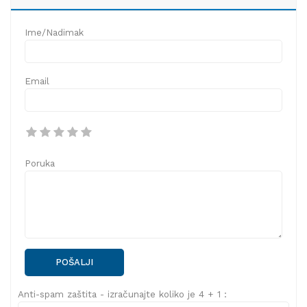
Ime/Nadimak
Email
Poruka
POŠALJI
Anti-spam zaštita - izračunajte koliko je 4 + 1 :