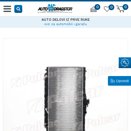
0
0
0
AUTO DELOVI IZ PRVE RUKE
sve za automobil i garažu
Uporedi