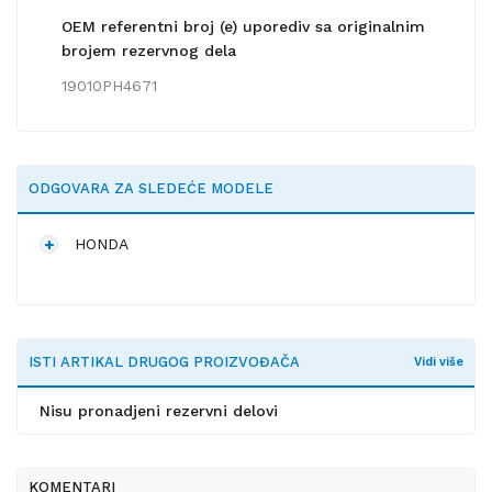
OEM referentni broj (e) uporediv sa originalnim
brojem rezervnog dela
19010PH4671
ODGOVARA ZA SLEDEĆE MODELE
HONDA
ISTI ARTIKAL DRUGOG PROIZVOĐAČA
Vidi više
Nisu pronadjeni rezervni delovi
KOMENTARI