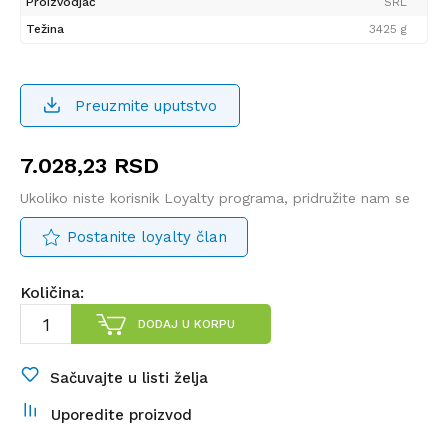
Proizvodjač
SRL
Težina
3425 g
Preuzmite uputstvo
7.028,23
RSD
Ukoliko niste korisnik Loyalty programa, pridružite nam se
Postanite loyalty član
Količina:
DODAJ U KORPU
Sačuvajte u listi želja
Uporedite proizvod