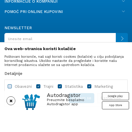
INFORMACIJE O KOMPANIJI
POMOĆ PRI ONLINE KUPOVINI
NEWSLETTER
Ova web-stranica koristi kolačiće
Poštovani korisniče, naš sajt koristi cookies (kolačiće) u cilju poboljšanja
PRATITE NAS
korisničkog iskustva. Ukoliko nastavite da pregledate i koristite našu
Internet prodavnicu slažete se sa upotrebom kolačića.
Detaljnije
Obavezni
Trajni
Statistika
Marketing
Autodragstor
Google play
Slažem se
Saznaj više
Preuzmite besplatno
Autodragstor app
App Store
Profil
Gume
Ulje i tečnosti
Autodelovi
Obavezni
Trajni
Statistika