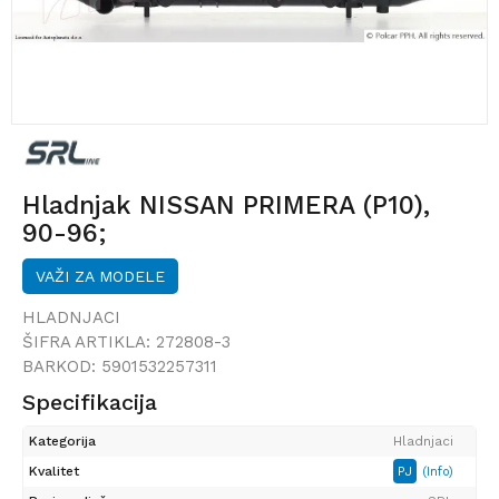
Hladnjak NISSAN PRIMERA (P10),
90-96;
VAŽI ZA MODELE
HLADNJACI
ŠIFRA ARTIKLA:
272808-3
BARKOD:
5901532257311
Specifikacija
Kategorija
Hladnjaci
Kvalitet
PJ
(Info)