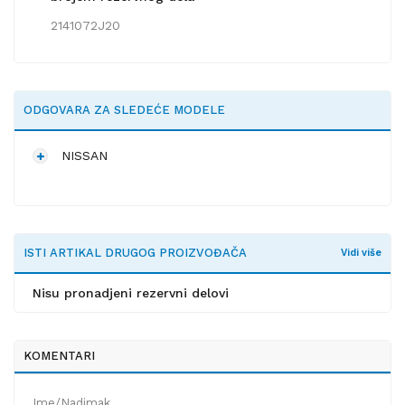
2141072J20
ODGOVARA ZA SLEDEĆE MODELE
NISSAN
ISTI ARTIKAL DRUGOG PROIZVOĐAČA
Vidi više
Nisu pronadjeni rezervni delovi
KOMENTARI
Ime/Nadimak