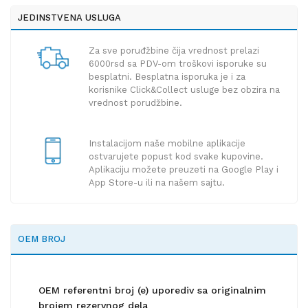
JEDINSTVENA USLUGA
Za sve poruđžbine čija vrednost prelazi
6000rsd sa PDV-om troškovi isporuke su
besplatni. Besplatna isporuka je i za
korisnike Click&Collect usluge bez obzira na
vrednost porudžbine.
Instalacijom naše mobilne aplikacije
ostvarujete popust kod svake kupovine.
Aplikaciju možete preuzeti na Google Play i
App Store-u ili na našem sajtu.
OEM BROJ
OEM referentni broj (e) uporediv sa originalnim
brojem rezervnog dela