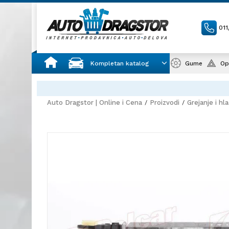
01
Kompletan katalog
Gume
Op
Auto Dragstor | Online i Cena
Proizvodi
Grejanje i hl