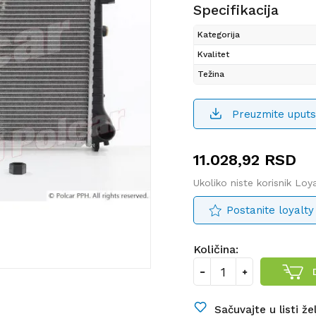
Specifikacija
Kategorija
Kvalitet
Težina
Preuzmite uputs
11.028,92
RSD
Ukoliko niste korisnik Lo
Postanite loyalty
Količina:
Sačuvajte u listi že