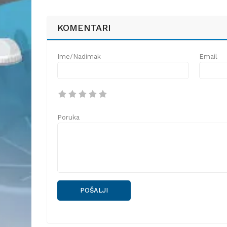
KOMENTARI
Ime/Nadimak
Email
Poruka
POŠALJI