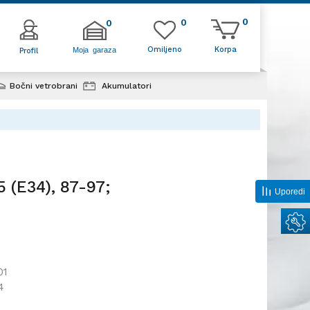
0
0
0
Omiljeno
Korpa
Moja garaza
Profil
Bočni vetrobrani
Akumulatori
97;
 (E34), 87-97;
Uporedi
01
4