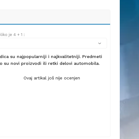
iko je 4 + 1 :
ca su najpopularniji i najkvalitetniji. Predmeti
 su novi proizvodi ili retki delovi automobila.
Ovaj artikal još nije ocenjen