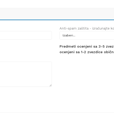
Anti-spam zaštita - izračunajte kol
Predmeti ocenjeni sa 3-5 zvezdi
ocenjeni sa 1-2 zvezdice obično