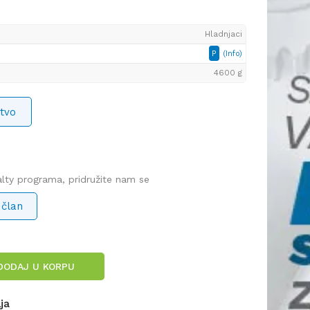
Hladnjaci
P
(Info)
4600 g
tvo
yalty programa, pridružite nam se
 član
DODAJ U KORPU
lja