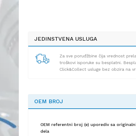
JEDINSTVENA USLUGA
Za sve poruđžbine čija vrednost pre
troškovi isporuke su besplatni. Bespla
Click&Collect usluge bez obzira na v
OEM BROJ
OEM referentni broj (e) uporediv sa origina
dela