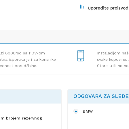
Uporedite proizvod
lazi 6000rsd sa PDV-om
Instalacijom naš
tna isporuka je i za korisnike
svake kupovine. 
rednost porudžbine.
Store-u ili na n
ODGOVARA ZA SLED
BMW
lnim brojem rezervnog