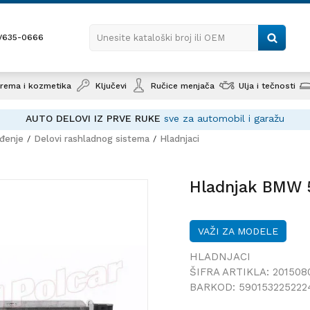
1/635-0666
Unesite kataloški broj ili OEM
rema i kozmetika
Ključevi
Ručice menjača
Ulja i tečnosti
AUTO DELOVI IZ PRVE RUKE
sve za automobil i garažu
ađenje
Delovi rashladnog sistema
Hladnjaci
Hladnjak BMW 5 (E34), 87-
Hladnjak BMW 5
VAŽI ZA MODELE
HLADNJACI
ŠIFRA ARTIKLA:
201508
BARKOD:
590153225222