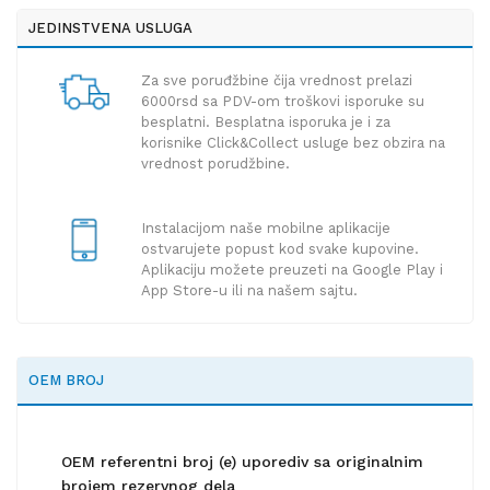
JEDINSTVENA USLUGA
Za sve poruđžbine čija vrednost prelazi
6000rsd sa PDV-om troškovi isporuke su
besplatni. Besplatna isporuka je i za
korisnike Click&Collect usluge bez obzira na
vrednost porudžbine.
Instalacijom naše mobilne aplikacije
ostvarujete popust kod svake kupovine.
Aplikaciju možete preuzeti na Google Play i
App Store-u ili na našem sajtu.
OEM BROJ
OEM referentni broj (e) uporediv sa originalnim
brojem rezervnog dela