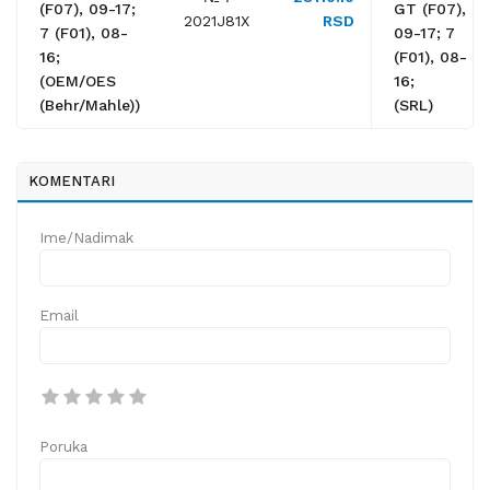
(F07), 09-17;
GT (F07),
2021J81X
RSD
7 (F01), 08-
09-17; 7
16;
(F01), 08-
(OEM/OES
16;
(Behr/Mahle))
(SRL)
KOMENTARI
Ime/Nadimak
Email
Poruka