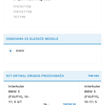
17117577115
17517577115
7577115
ODGOVARA ZA SLEDEĆE MODELE
BMW
ISTI ARTIKAL DRUGOG PROIZVOĐAČA
Vidi više
Interkuler
Interkuler
BMW 5
BMW 5
(F10/F11), 10-
(F10/F11),
17; 5 GT
10-17; 5
№ :
28110.10