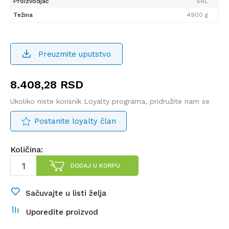
Proizvodjač
SRL
Težina
4900 g
Preuzmite uputstvo
8.408,28
RSD
Ukoliko niste korisnik Loyalty programa, pridružite nam se
Postanite loyalty član
Količina:
DODAJ U KORPU
Sačuvajte u listi želja
Uporedite proizvod