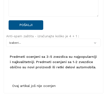
POŠALJI
Anti-spam zaštita - izračunajte koliko je 4 + 1 :
Predmeti ocenjeni sa 3-5 zvezdica su najpopularniji
i najkvalitetniji. Predmeti ocenjeni sa 1-2 zvezdice
obično su novi proizvodi ili retki delovi automobila.
Ovaj artikal još nije ocenjen