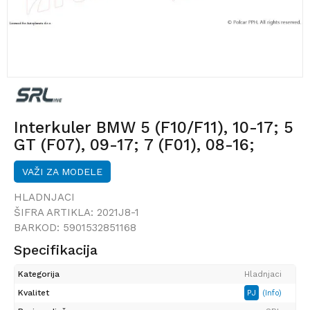
Interkuler BMW 5 (F10/F11), 10-17; 5
GT (F07), 09-17; 7 (F01), 08-16;
VAŽI ZA MODELE
HLADNJACI
ŠIFRA ARTIKLA:
2021J8-1
BARKOD:
5901532851168
Specifikacija
Kategorija
Hladnjaci
Kvalitet
PJ
(Info)