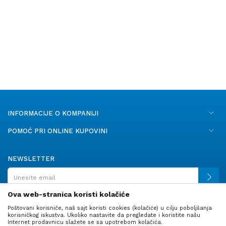
INFORMACIJE O KOMPANIJI
POMOĆ PRI ONLINE KUPOVINI
NEWSLETTER
Ova web-stranica koristi kolačiće
Poštovani korisniče, naš sajt koristi cookies (kolačiće) u cilju poboljšanja
PRATITE NAS
korisničkog iskustva. Ukoliko nastavite da pregledate i koristite našu
Internet prodavnicu slažete se sa upotrebom kolačića.