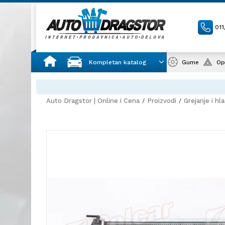
01
Kompletan katalog
Gume
Op
Auto Dragstor | Online i Cena
Proizvodi
Grejanje i hl