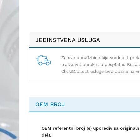
JEDINSTVENA USLUGA
Za sve poruđžbine čija vrednost pre
troškovi isporuke su besplatni. Bespla
Click&Collect usluge bez obzira na v
OEM BROJ
OEM referentni broj (e) uporediv sa origina
dela