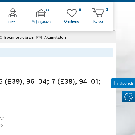
0
0
0
Omiljeno
Korpa
Moja garaza
Profil
Bočni vetrobrani
Akumulatori
04; 7 (E38),
(E39), 96-04; 7 (E38), 94-01;
Uporedi
A7
36