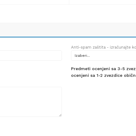
Anti-spam zaštita - izračunajte kol
Predmeti ocenjeni sa 3-5 zvezdi
ocenjeni sa 1-2 zvezdice obično