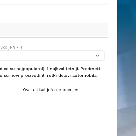
iko je 9 - 4 :
ca su najpopularniji i najkvalitetniji. Predmeti
 su novi proizvodi ili retki delovi automobila.
Ovaj artikal još nije ocenjen