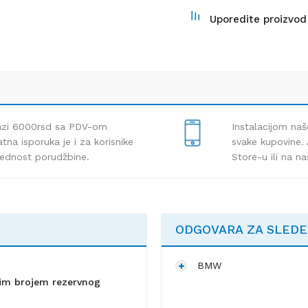
Uporedite proizvod
lazi 6000rsd sa PDV-om
Instalacijom naš
tna isporuka je i za korisnike
svake kupovine. 
rednost porudžbine.
Store-u ili na n
ODGOVARA ZA SLED
BMW
lnim brojem rezervnog