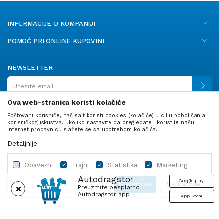
INFORMACIJE O KOMPANIJI
POMOĆ PRI ONLINE KUPOVINI
NEWSLETTER
Ova web-stranica koristi kolačiće
Poštovani korisniče, naš sajt koristi cookies (kolačiće) u cilju poboljšanja
PRATITE NAS
korisničkog iskustva. Ukoliko nastavite da pregledate i koristite našu
Internet prodavnicu slažete se sa upotrebom kolačića.
Detaljnije
Obavezni
Trajni
Statistika
Marketing
Autodragstor
Google play
Slažem se
Saznaj više
Preuzmite besplatno
Autodragstor app
App Store
Profil
Gume
Ulje i tečnosti
Autodelovi
Obavezni