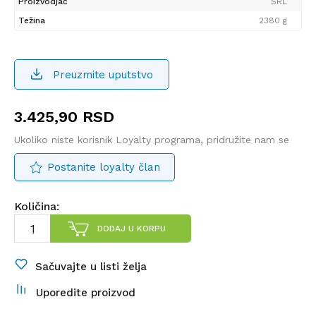
Proizvodjač
SRL
Težina
2380 g
Preuzmite uputstvo
3.425,90
RSD
Ukoliko niste korisnik Loyalty programa, pridružite nam se
Postanite loyalty član
Količina:
DODAJ U KORPU
Sačuvajte u listi želja
Uporedite proizvod