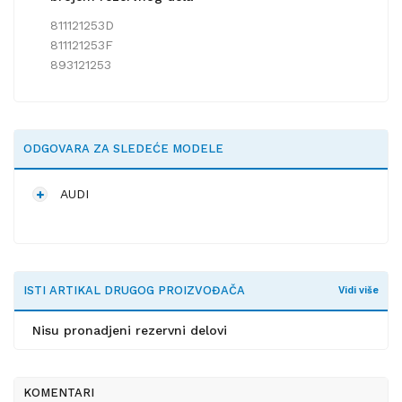
811121253D
811121253F
893121253
ODGOVARA ZA SLEDEĆE MODELE
AUDI
ISTI ARTIKAL DRUGOG PROIZVOĐAČA
Vidi više
Nisu pronadjeni rezervni delovi
KOMENTARI