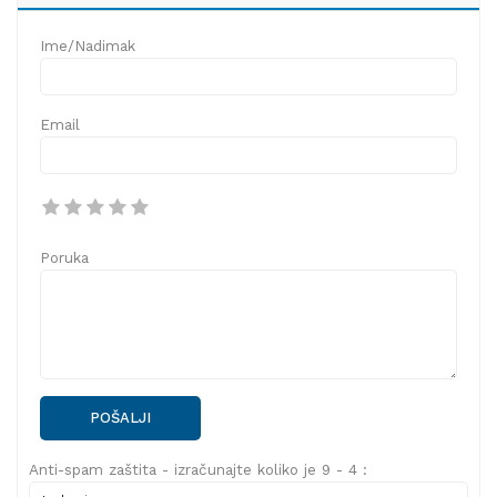
Ime/Nadimak
Email
Poruka
POŠALJI
Anti-spam zaštita - izračunajte koliko je 9 - 4 :