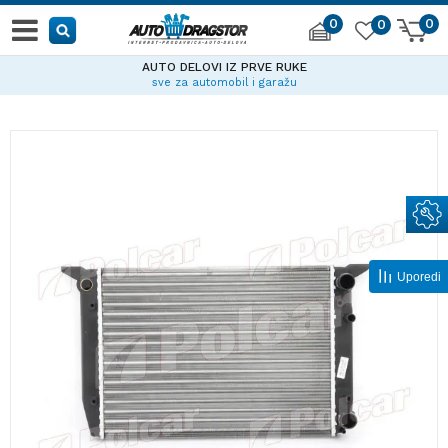
0
0
0
AUTO DELOVI IZ PRVE RUKE
sve za automobil i garažu
Uporedi