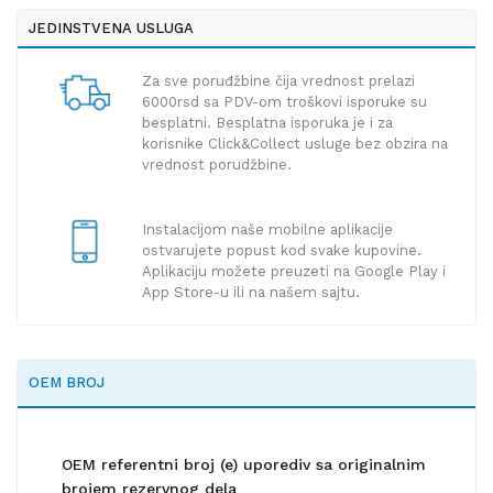
JEDINSTVENA USLUGA
Za sve poruđžbine čija vrednost prelazi
6000rsd sa PDV-om troškovi isporuke su
besplatni. Besplatna isporuka je i za
korisnike Click&Collect usluge bez obzira na
vrednost porudžbine.
Instalacijom naše mobilne aplikacije
ostvarujete popust kod svake kupovine.
Aplikaciju možete preuzeti na Google Play i
App Store-u ili na našem sajtu.
OEM BROJ
OEM referentni broj (e) uporediv sa originalnim
brojem rezervnog dela