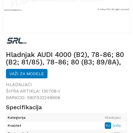
Hladnjak AUDI 4000 (B2), 78-86; 80
(B2; 81/85), 78-86; 80 (B3; 89/8A),
86-91; 90 (B2), 84-86; 90 (B3;
VAŽI ZA MODELE
89/8A/8B), 87-91;
HLADNJACI
ŠIFRA ARTIKLA:
130708-1
BARKOD:
5901532248906
Specifikacija
Kategorija
Hladnjaci
Kvalitet
PJ
(Info)