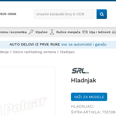
1/635-0666
Unesite kataloški broj ili OEM
rema i kozmetika
Ključevi
Ručice menjača
Ulja i tečnosti
AUTO DELOVI IZ PRVE RUKE
sve za automobil i garažu
ađenje
Delovi rashladnog sistema
Hladnjaci
Hladnjak
Hladnjak
VAŽI ZA MODELE
HLADNJACI
ŠIFRA ARTIKLA:
75E108