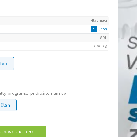
Hladnjaci
PJ
(Info)
SRL
6000 g
tvo
yalty programa, pridružite nam se
 član
DODAJ U KORPU