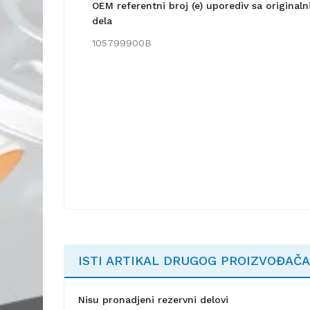
OEM referentni broj (e) uporediv sa origina
dela
105799900B
ISTI ARTIKAL DRUGOG PROIZVOĐAČA
Nisu pronadjeni rezervni delovi