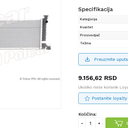
Specifikacija
Kategorija
Kvalitet
Proizvodjač
Težina
Preuzmite uputs
9.156,62
RSD
Ukoliko niste korisnik Lo
Postanite loyalty
Količina: