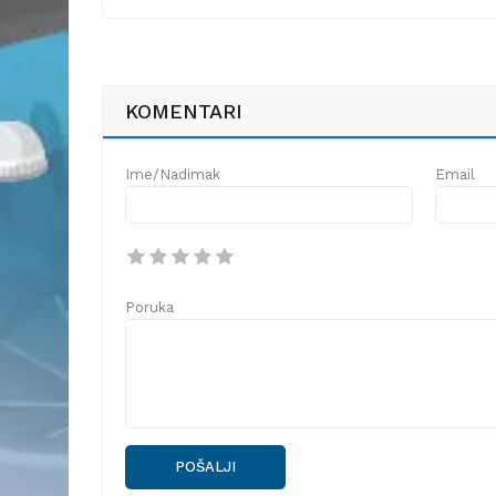
KOMENTARI
Ime/Nadimak
Email
Poruka
POŠALJI