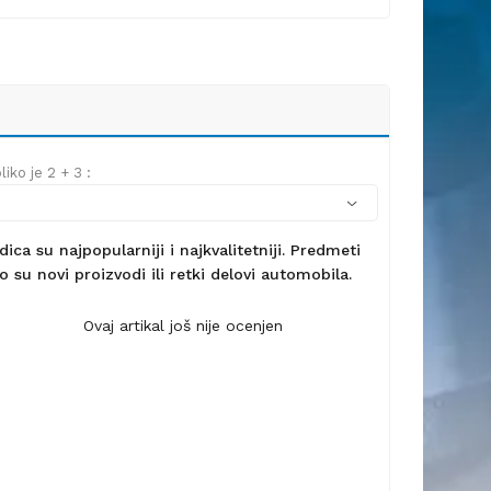
iko je 2 + 3 :
ca su najpopularniji i najkvalitetniji. Predmeti
 su novi proizvodi ili retki delovi automobila.
Ovaj artikal još nije ocenjen