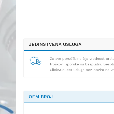
JEDINSTVENA USLUGA
Za sve poruđžbine čija vrednost pre
troškovi isporuke su besplatni. Bespla
Click&Collect usluge bez obzira na v
OEM BROJ