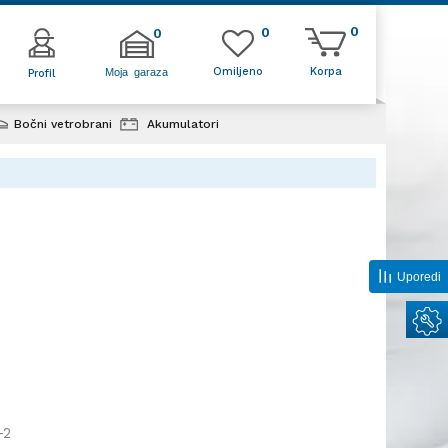
0
0
0
Omiljeno
Korpa
Moja garaza
Profil
Bočni vetrobrani
Akumulatori
Uporedi
-2