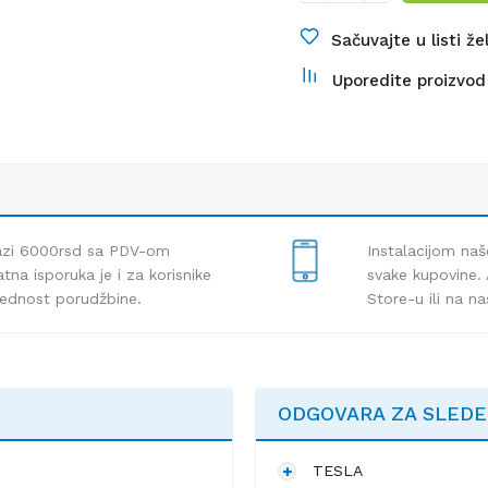
Sačuvajte u listi že
Uporedite proizvod
lazi 6000rsd sa PDV-om
Instalacijom naš
tna isporuka je i za korisnike
svake kupovine. 
rednost porudžbine.
Store-u ili na n
ODGOVARA ZA SLED
TESLA