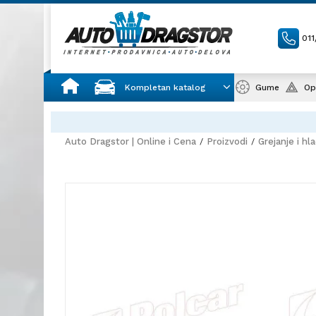
01
Kompletan katalog
Gume
Op
Auto Dragstor | Online i Cena
Proizvodi
Grejanje i hl