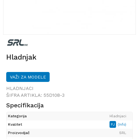
Hladnjak
VAŽI ZA MODELE
HLADNJACI
ŠIFRA ARTIKLA:
55D108-3
Specifikacija
Kategorija
Hladnjaci
Kvalitet
PJ
(Info)
Proizvodjač
SRL