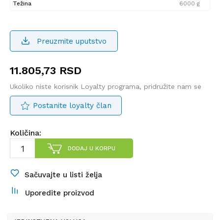
Težina
6000 g
Preuzmite uputstvo
11.805,73
RSD
Ukoliko niste korisnik Loyalty programa, pridružite nam se
Postanite loyalty član
Količina:
DODAJ U KORPU
Sačuvajte u listi želja
Uporedite proizvod