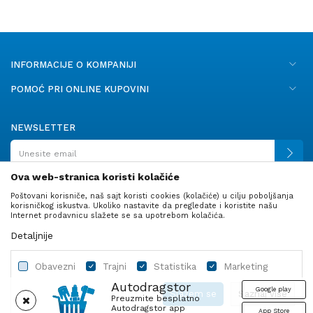
INFORMACIJE O KOMPANIJI
POMOĆ PRI ONLINE KUPOVINI
NEWSLETTER
Ova web-stranica koristi kolačiće
Poštovani korisniče, naš sajt koristi cookies (kolačiće) u cilju poboljšanja
PRATITE NAS
korisničkog iskustva. Ukoliko nastavite da pregledate i koristite našu
Internet prodavnicu slažete se sa upotrebom kolačića.
Detaljnije
Obavezni
Trajni
Statistika
Marketing
Autodragstor
Google play
Slažem se
Saznaj više
Preuzmite besplatno
Autodragstor app
App Store