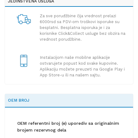
JEDINSTVENA USLUGA
Za sve poruđžbine čija vrednost prelazi
6000rsd sa PDV-om troškovi isporuke su
besplatni. Besplatna isporuka je i za
korisnike Click&Collect usluge bez obzira na
vrednost porudžbine.
Instalacijom naše mobilne aplikacije
ostvarujete popust kod svake kupovine.
Aplikaciju možete preuzeti na Google Play i
App Store-u ili na našem sajtu.
OEM BROJ
OEM referentni broj (e) uporediv sa originalnim
brojem rezervnog dela