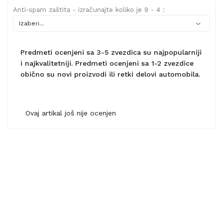
Anti-spam zaštita - izračunajte koliko je 9 - 4 :
Predmeti ocenjeni sa 3-5 zvezdica su najpopularniji
i najkvalitetniji. Predmeti ocenjeni sa 1-2 zvezdice
obično su novi proizvodi ili retki delovi automobila.
Ovaj artikal još nije ocenjen