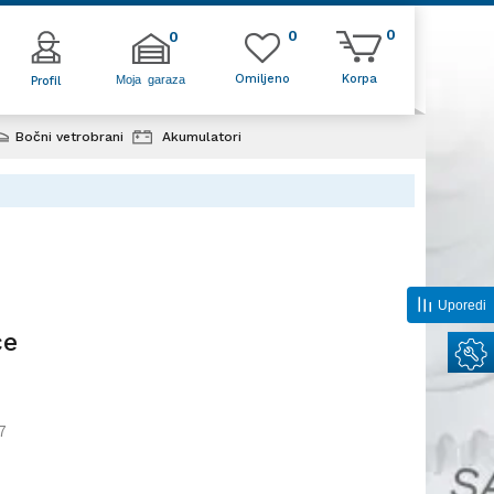
0
0
0
Omiljeno
Korpa
Moja garaza
Profil
Bočni vetrobrani
Akumulatori
Uporedi
ce
7