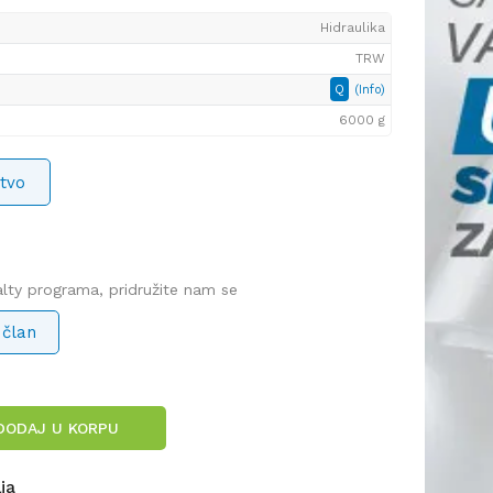
Hidraulika
TRW
Q
(Info)
6000 g
tvo
yalty programa, pridružite nam se
 član
DODAJ U KORPU
lja