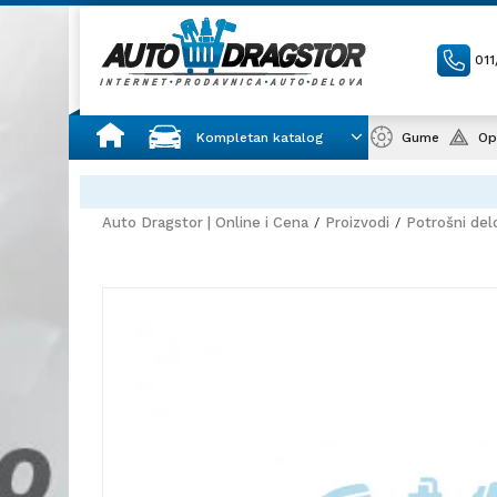
01
Kompletan katalog
Gume
Op
Auto Dragstor | Online i Cena
Proizvodi
Potrošni del