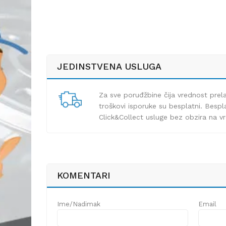
JEDINSTVENA USLUGA
Za sve poruđžbine čija vrednost pre
troškovi isporuke su besplatni. Bespla
Click&Collect usluge bez obzira na v
KOMENTARI
Ime/Nadimak
Email