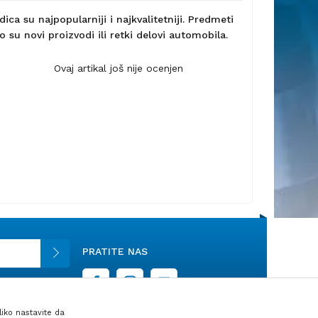
ca su najpopularniji i najkvalitetniji. Predmeti
 su novi proizvodi ili retki delovi automobila.
Ovaj artikal još nije ocenjen
PRATITE NAS
liko nastavite da