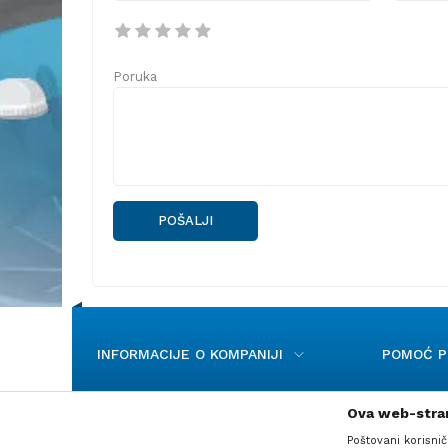
Poruka
POŠALJI
INFORMACIJE O KOMPANIJI
POMOĆ PR
Ova web-stran
Poštovani korisnič