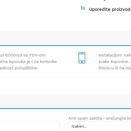
Uporedite proizvod
lazi 6000rsd sa PDV-om
Instalacijom naš
tna isporuka je i za korisnike
svake kupovine. 
rednost porudžbine.
Store-u ili na n
Anti-spam zaštita - izračunajte kol