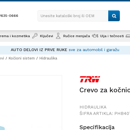
1/635-0666
Unesite kataloški broj ili OEM
rema i kozmetika
Ključevi
Ručice menjača
Ulja i tečnosti
AUTO DELOVI IZ PRVE RUKE
sve za automobil i garažu
ovi
Kočioni sistem
Hidraulika
Crevo za kočnice
Crevo za kočni
HIDRAULIKA
ŠIFRA ARTIKLA:
PHB40
Specifikacija