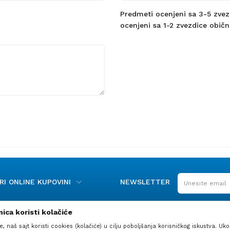
Predmeti ocenjeni sa 3-5 zvezdi
ocenjeni sa 1-2 zvezdice obično
I ONLINE KUPOVINI
NEWSLETTER
ica koristi kolačiće
e, naš sajt koristi cookies (kolačiće) u cilju poboljšanja korisničkog iskustva. Uko