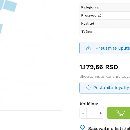
Kategorija
Proizvodjač
Kvalitet
Težina
Preuzmite uputs
1.179,66
RSD
Ukoliko niste korisnik Lo
Postanite loyalty
Količina:
Sačuvajte u listi že